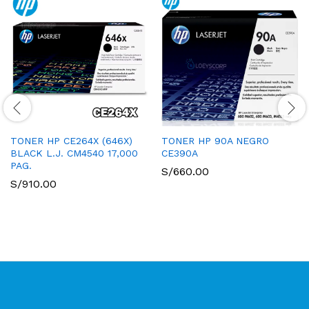
TONER HP CE264X (646X)
TONER HP 90A NEGRO
BLACK L.J. CM4540 17,000
CE390A
PAG.
S/
660.00
S/
910.00