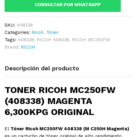
6,300KPG
CONSULTAR POR WHATSAPP
ORIGINAL
quantity
SKU:
408338
Categories:
Ricoh
,
Tóner
Tags:
408338
,
RICOH 408338
,
RICOH MC250FW
Brand:
RICOH
Descripción del producto
TON
E
R RICOH MC250FW
(408338) MAGENTA
6,300KPG ORIGINAL
El
Tóner Ricoh MC250FW 408338 (M C250H Magenta)
es un cartucho de tóner original de alto rendimiento,