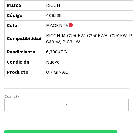
Marca
RICOH
Cód
i
go
408338
Color
MAGENTA
RICOH M C250FW, C250FWB, C251FW, P
Compatibilidad
C301W, P C311W
Rendimiento
6,300KPG
Condición
Nuevo
Producto
ORIGINAL
Quantity
TONER
RICOH
MC250FW
(408338)
MAGENTA