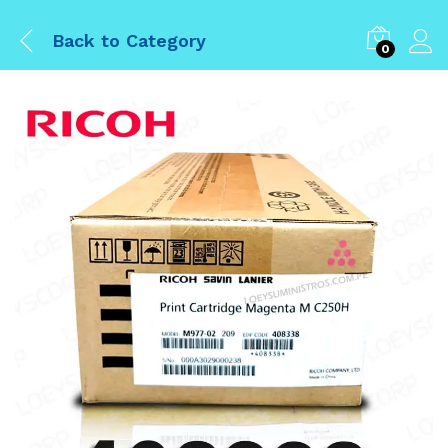
Back to
Category
0