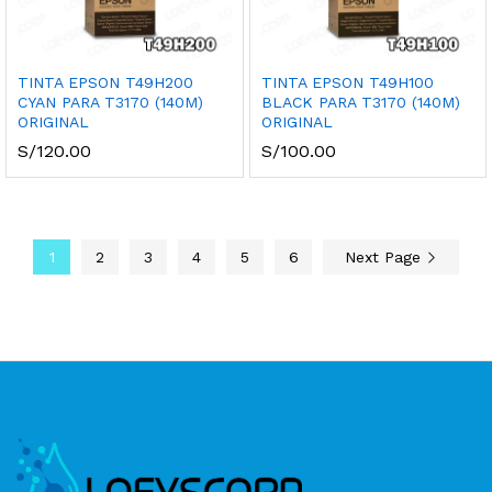
TINTA EPSON T49H200
TINTA EPSON T49H100
CYAN PARA T3170 (140M)
BLACK PARA T3170 (140M)
ORIGINAL
ORIGINAL
S/
120.00
S/
100.00
1
2
3
4
5
6
Next Page