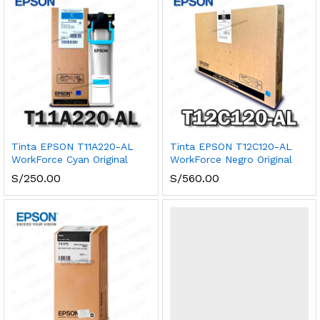
cio
cio
nimo
ximo
Tinta EPSON T11A220-AL
Tinta EPSON T12C120-AL
WorkForce Cyan Original
WorkForce Negro Original
S/
250.00
S/
560.00