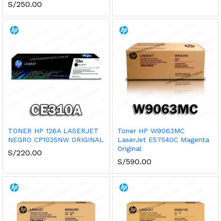
S/
250.00
TONER HP 126A LASERJET
Toner HP W9063MC
NEGRO CP1025NW ORIGINAL
LaserJet E57540C Magenta
Original
S/
220.00
S/
590.00