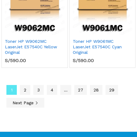
Toner HP W9062MC
Toner HP W9061MC
LaserJet E57540C Yellow
LaserJet E57540C Cyan
Original
Original
S/
590.00
S/
590.00
1
2
3
4
…
27
28
29
Next Page