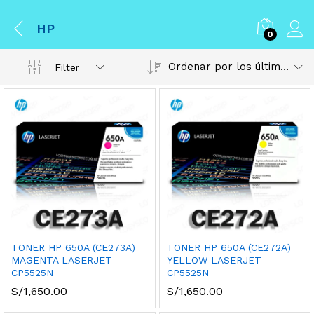
HP
0
Ordenar por los últimos
Filter
TONER HP 650A (CE273A)
TONER HP 650A (CE272A)
MAGENTA LASERJET
YELLOW LASERJET
CP5525N
CP5525N
S/
1,650.00
S/
1,650.00