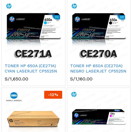
cio
cio
nimo
ximo
TONER HP 650A (CE271A)
TONER HP 650A (CE270A)
CYAN LASERJET CP5525N
NEGRO LASERJET CP5525N
S/
1,650.00
S/
1,160.00
-
12
%