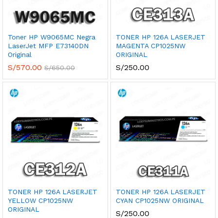
Toner HP W9065MC Negra
TONER HP 126A LASERJET
LaserJet MFP E73140DN
MAGENTA CP1025NW
Original
ORIGINAL
S/
570.00
S/
250.00
S/
650.00
TONER HP 126A LASERJET
TONER HP 126A LASERJET
YELLOW CP1025NW
CYAN CP1025NW ORIGINAL
ORIGINAL
S/
250.00