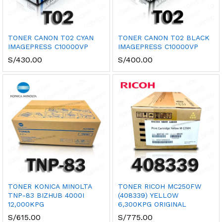
TONER CANON T02 CYAN
TONER CANON T02 BLACK
IMAGEPRESS C10000VP
IMAGEPRESS C10000VP
cio
cio
S/
430.00
S/
400.00
nimo
ximo
TONER KONICA MINOLTA
TONER RICOH MC250FW
TNP-83 BIZHUB 4000I
(408339) YELLOW
12,000KPG
6,300KPG ORIGINAL
S/
615.00
S/
775.00