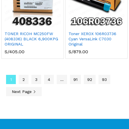
TONER RICOH MC250FW
Toner XEROX 106R03736
(408336) BLACK 6,900KPG
Cyan VersaLink C7030
ORIGINAL
Original
S/
405.00
S/
879.00
1
2
3
4
…
91
92
93
Next Page