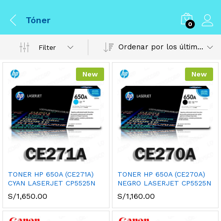
Tóner
0
Ordenar por los últimos
Filter
New
New
TONER HP 650A (CE271A)
TONER HP 650A (CE270A)
CYAN LASERJET CP5525N
NEGRO LASERJET CP5525N
S/
1,650.00
S/
1,160.00