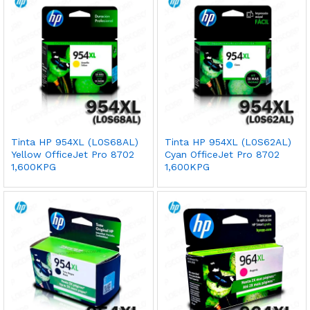
Tinta HP 954XL (L0S68AL)
Tinta HP 954XL (L0S62AL)
Yellow OfficeJet Pro 8702
Cyan OfficeJet Pro 8702
1,600KPG
1,600KPG
cio
cio
nimo
ximo