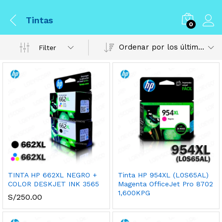
Tintas
0
Ordenar por los últimos
Filter
TINTA HP 662XL NEGRO +
Tinta HP 954XL (L0S65AL)
COLOR DESKJET INK 3565
Magenta OfficeJet Pro 8702
1,600KPG
S/
250.00