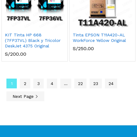
KIT Tinta HP 668
Tinta EPSON T11A420-AL
(7FP37VL) Black y Tricolor
WorkForce Yellow Original
DeskJet 4375 Original
S/
250.00
S/
200.00
1
2
3
4
…
22
23
24
Next Page