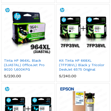
Tinta HP 964XL Black
Kit Tinta HP 668XL
(3JA57AL) OfficeJet Pro
(7FP38VL) Black y Tricolor
9020 1,600KPG
DeskJet 6575 Original
S/
230.00
S/
240.00