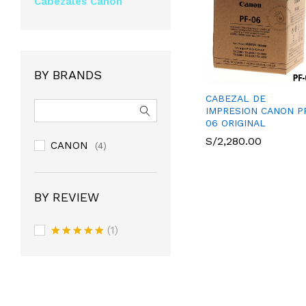
Cabezales Canon
BY BRANDS
CABEZAL DE
IMPRESION CANON P
06 ORIGINAL
S/
S/
2,280.00
2,280.00
CANON
(4)
BY REVIEW
(1)
Valorado
con
5
de 5