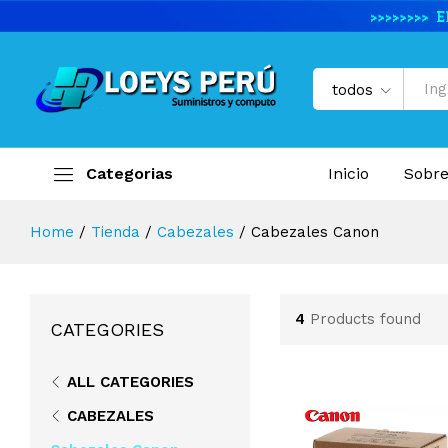
todos
Categorias
Inicio
Sobre
Home
/
Tienda
/
Cabezales
/
Cabezales Canon
4
Products found
CATEGORIES
ALL CATEGORIES
CABEZALES