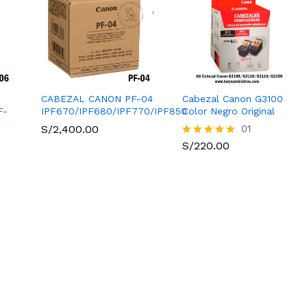
CABEZAL CANON PF-04
Cabezal Canon G3100
F-
IPF670/IPF680/IPF770/IPF850
Color Negro Original
S/
S/
2,400.00
2,400.00
S/
220.00
01
S/
220.00
Valorado
con
5.00
de 5