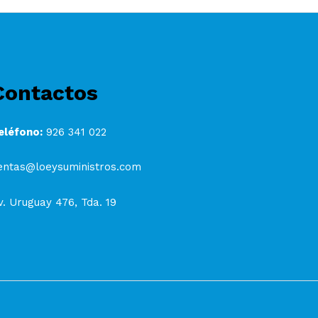
Contactos
eléfono:
926 341 022
entas@loeysuministros.com
v. Uruguay 476, Tda. 19
s