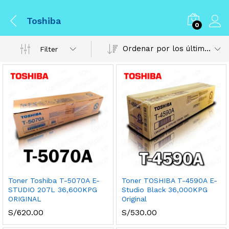
Toshiba
0
Ordenar por los últimos
Filter
Toner Toshiba T-5070A E-
Toner TOSHIBA T-4590A E-
STUDIO 207L 36,600KPG
Studio Black 36,000KPG
ORIGINAL
Original
S/
620.00
S/
530.00