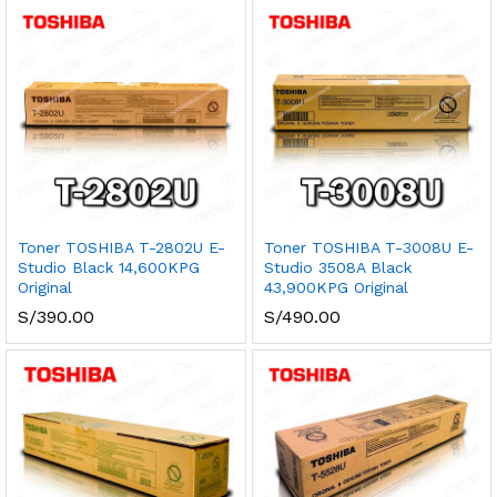
cio
cio
nimo
ximo
Toner TOSHIBA T-2802U E-
Toner TOSHIBA T-3008U E-
Studio Black 14,600KPG
Studio 3508A Black
Original
43,900KPG Original
S/
390.00
S/
490.00