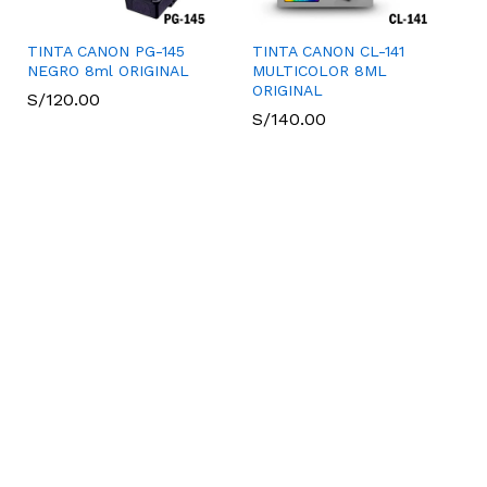
TINTA CANON PG-145
TINTA CANON CL-141
NEGRO 8ml ORIGINAL
MULTICOLOR 8ML
ORIGINAL
S/
S/
120.00
120.00
S/
S/
140.00
140.00