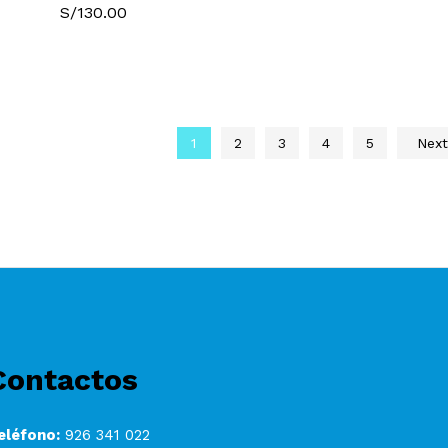
S/
S/
130.00
130.00
1
2
3
4
5
Nex
Contactos
eléfono:
926 341 022