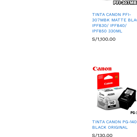
TINTA CANON PFI-
307MBK MATTE BLA
IPF830/ IPF840/
IPF850 330ML
S/
S/
1,100.00
1,100.00
TINTA CANON PG-140
BLACK ORIGINAL
S/
S/
130.00
130.00