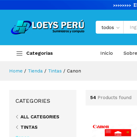
todos
Categorias
Inicio
Sobre
Home
/
Tienda
/
Tintas
/
Canon
54
Products found
CATEGORIES
ALL CATEGORIES
TINTAS