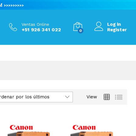
Log in
Ventas Online
+51 926 341 022
Register
0
rdenar por los últimos
View