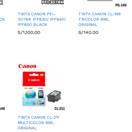
TINTA CANON PFI-
TINTA CANON CL-146
CK
307BK IPF830/ IPF840/
TRICOLOR 9ML
IPF850 BLACK
ORIGINAL
S/
S/
1,100.00
1,100.00
S/
S/
140.00
140.00
TINTA CANON CL-211
MULTICOLOR 9ML
ORIGINAL