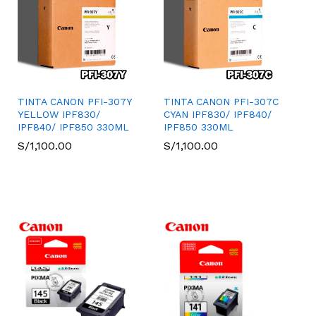
TINTA CANON PFI-307Y
TINTA CANON PFI-307C
YELLOW IPF830/
CYAN IPF830/ IPF840/
IPF840/ IPF850 330ML
IPF850 330ML
S/
S/
1,100.00
1,100.00
S/
S/
1,100.00
1,100.00