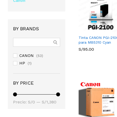
Canon
BY BRANDS
Tinta CANON PGI-210
para MB5310 Cyan
S/
S/
95.00
95.00
CANON
(53)
HP
(1)
BY PRICE
Precio
Precio
Precio:
S/0
—
S/1,380
mínimo
máximo