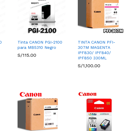
0
Tinta CANON PGI-2100
TINTA CANON PFI-
para MB5310 Negro
307M MAGENTA
IPF830/ IPF840/
S/
S/
115.00
115.00
IPF850 330ML
S/
S/
1,100.00
1,100.00