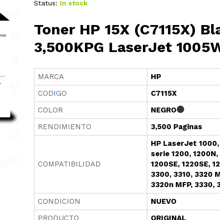
Status:
In stock
Toner HP 15X (C7115X) Bl
3,500KPG LaserJet 1005
MARCA
HP
COD
I
GO
C7115X
COLOR
NEGRO
RENDIMIENTO
3,500 Paginas
HP LaserJet 1000,
serie 1200, 1200N,
COMPATIBILIDAD
1200SE, 1220SE, 12
3300, 3310, 3320 
3320n MFP, 3330, 
CONDICION
NUEVO
PRODUCTO
ORIGINAL