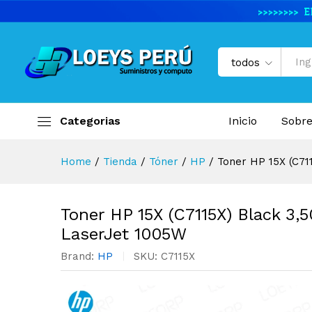
Toner HP 15X (C7115X) Black
Descripción del producto
Especifi
todos
Categorias
Inicio
Sobre
Home
/
Tienda
/
Tóner
/
HP
/
Toner HP 15X (C71
Toner HP 15X (C7115X) Black 3
LaserJet 1005W
Brand:
HP
SKU:
C7115X