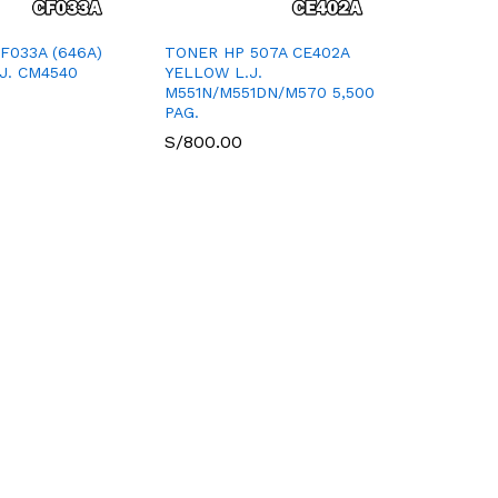
F033A (646A)
TONER HP 507A CE402A
J. CM4540
YELLOW L.J.
M551N/M551DN/M570 5,500
PAG.
S/
800.00