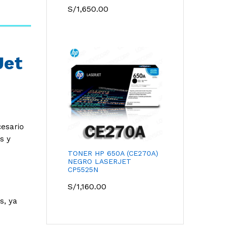
S/
1,650.00
Jet
cesario
s y
TONER HP 650A (CE270A)
NEGRO LASERJET
CP5525N
S/
1,160.00
s, ya