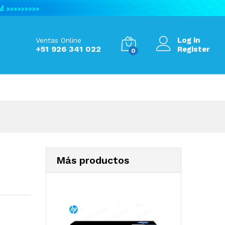
S/
410.00
Add to Cart
Log in
Ventas Online
+51 926 341 022
Register
0
Más productos