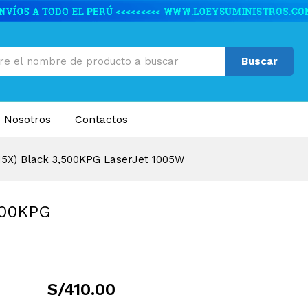
 3,500KPG LaserJet 1005W
caciones
Valoraciones (0)
Buscar
 Nosotros
Contactos
15X) Black 3,500KPG LaserJet 1005W
,500KPG
S/
410.00