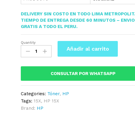
DELIVERY SIN COSTO EN TODO LIMA METROPOLI
TIEMPO DE ENTREGA DESDE 60 MINUTOS – ENVI
GRATIS A TODO EL PERU.
Quantity
Toner
Añadir al carrito
HP
15X
(C7115X)
Black
CONSULTAR POR WHATSAPP
3,500KPG
LaserJet
Categories:
Tóner
,
HP
1005W
Tags:
15X
,
HP 15X
quantity
Brand:
HP