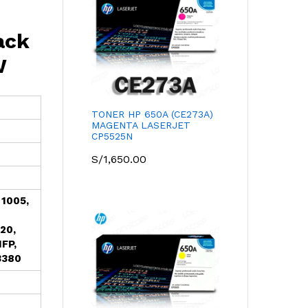
ack
W
TONER HP 650A (CE273A)
MAGENTA LASERJET
CP5525N
S/
1,650.00
 1005,
20,
MFP,
3380