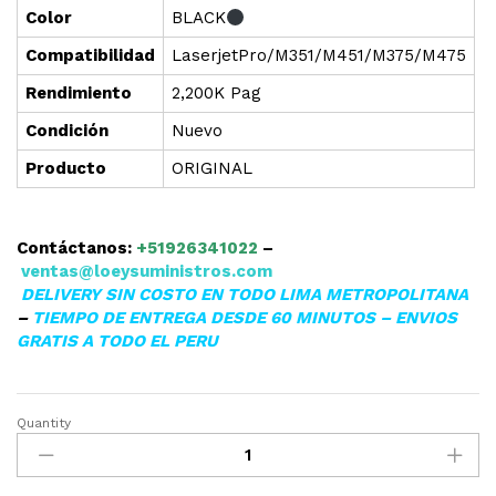
Color
BLACK
Compatibilidad
LaserjetPro/M351/M451/M375/M475
Rendimiento
2,200K Pag
Condición
Nuevo
Producto
ORIGINAL
Contáctanos:
+51926341022
–
ventas@loeysuministros.com
DELIVERY SIN COSTO EN TODO LIMA METROPOLITANA
–
TIEMPO DE ENTREGA DESDE 60 MINUTOS – ENVIOS
GRATIS A TODO EL PERU
Quantity
CARTUCHO
TONER
HP