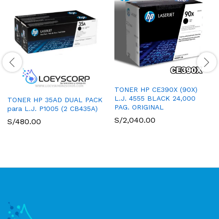
TONER HP CE390X (90X)
L.J. 4555 BLACK 24,000
TONER HP 35AD DUAL PACK
PAG. ORIGINAL
para L.J. P1005 (2 CB435A)
S/
2,040.00
S/
480.00