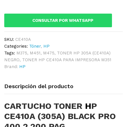
CE410A
(305A)
BLACK
CONSULTAR POR WHATSAPP
PRO
400
2.200
SKU:
CE410A
PAG.
Categories:
Tóner
,
HP
quantity
Tags:
M375
,
M451
,
M475
,
TONER HP 305A (CE410A)
NEGRO
,
TONER HP CE410A PARA IMPRESORA M351
Brand:
HP
Descripción del producto
CARTUCHO TONER
H
P
CE410A (305A) BLACK PRO
400 2.200 PAG.