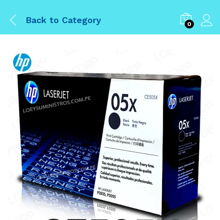
Back to
Category
0