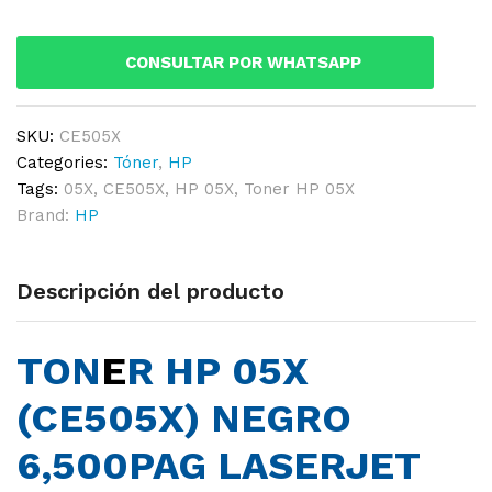
NEGRO
6,500PAG
CONSULTAR POR WHATSAPP
LASERJET
P2055DN
quantity
SKU:
CE505X
Categories:
Tóner
,
HP
Tags:
05X
,
CE505X
,
HP 05X
,
Toner HP 05X
Brand:
HP
Descripción del producto
TON
E
R HP 05X
(CE505X) NEGRO
6,500PAG LASERJET