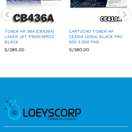
TONER HP 36A (CB436A)
CARTUCHO TONER HP
LASER JET P1505/M1522
CE410A (305A) BLACK PRO
BLACK
400 2.200 PAG.
S/
285.00
S/
380.00