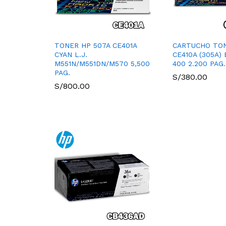
TONER HP 507A CE401A
CARTUCHO TO
CYAN L.J.
CE410A (305A)
M551N/M551DN/M570 5,500
400 2.200 PAG.
PAG.
S/
380.00
S/
800.00