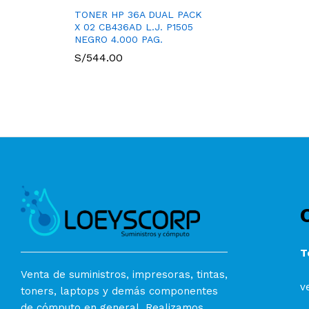
TONER HP 36A DUAL PACK
X 02 CB436AD L.J. P1505
NEGRO 4.000 PAG.
S/
544.00
T
Venta de suministros, impresoras, tintas,
v
toners, laptops y demás componentes
de cómputo en general. Realizamos