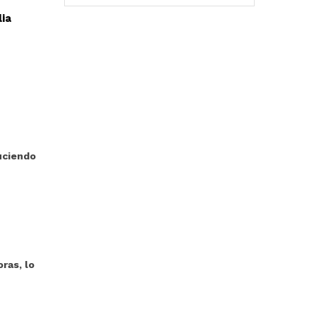
ia
uciendo
ras, lo