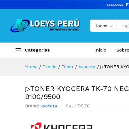
▷TONER KYOCERA TK-70 NEG
Descripción del producto
Especifi
todos
Categorias
Inicio
Sobre
Home
/
Tienda
/
Tóner
/
Kyocera
/
▷TONER KYO
▷TONER KYOCERA TK-70 NEG
9100/9500
Brand:
kyocera
SKU:
TK-70