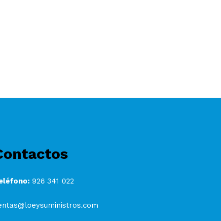
Contactos
eléfono:
926 341 022
entas@loeysuministros.com