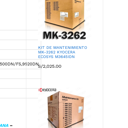
KIT DE MANTENIMIENTO
MK-3262 KYOCERA
ECOSYS M3645IDN
9500DN/FS,9520DN
S/
2,025.00
TANA
–