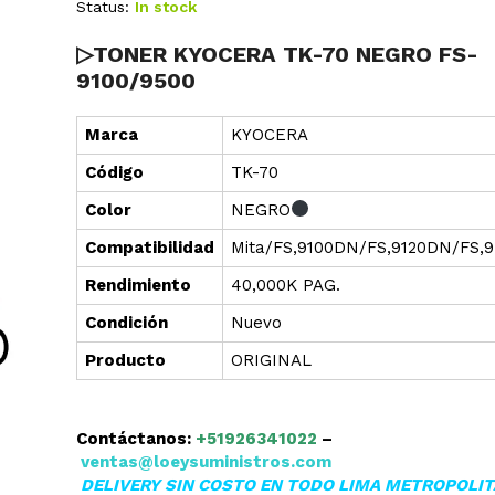
Status:
In stock
▷TONER KYOCERA TK-70 NEGRO FS-
9100/9500
Marca
KYOCERA
Cód
i
go
TK-70
Color
NEGRO
Compatibilidad
Mita/FS,9100DN/FS,9120DN/FS,
Rendimiento
40,000K PAG.
Condición
Nuevo
Producto
ORIGINAL
Contáctanos:
+51926341022
–
ventas@loeysuministros.com
DELIVERY SIN COSTO EN TODO LIMA METROPOLI