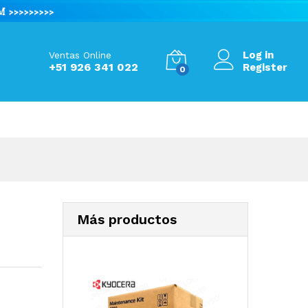
S/
425.00
Add to Cart
Log in
Ventas Online
+51 926 341 022
Register
0
Más productos