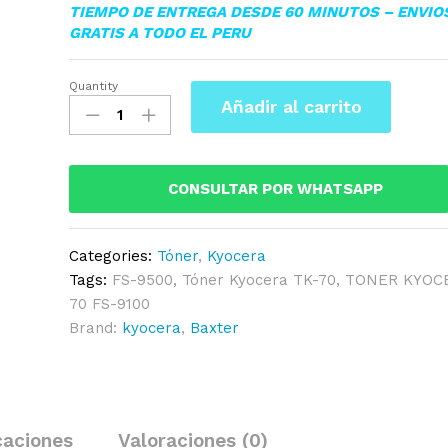
TIEMPO DE ENTREGA DESDE 60 MINUTOS – ENVIO
GRATIS A TODO EL PERU
Quantity
▷TONER
Añadir al carrito
KYOCERA
TK-
70
NEGRO
CONSULTAR POR WHATSAPP
FS-
9100/9500
Categories:
Tóner
,
Kyocera
quantity
Tags:
FS-9500
,
Tóner Kyocera TK-70
,
TONER KYOCE
70 FS-9100
Brand:
kyocera
,
Baxter
caciones
Valoraciones (0)