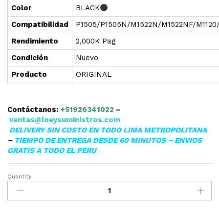
Color
BLACK
Compatibilidad
P1505/P1505N/M1522N/M1522NF/M1120
Rendimiento
2,000K Pag
Condición
Nuevo
Producto
ORIGINAL
Contáctanos:
+51926341022
–
ventas@loeysuministros.com
DELIVERY SIN COSTO EN TODO LIMA METROPOLITANA
–
TIEMPO DE ENTREGA DESDE 60 MINUTOS – ENVIOS
GRATIS A TODO EL PERU
Quantity
TONER
HP
36A
(CB436A)