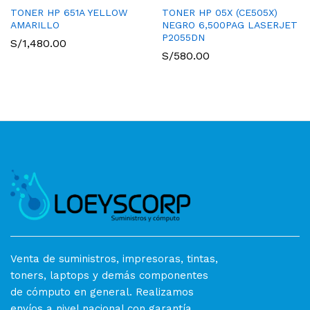
TONER HP 651A YELLOW
TONER HP 05X (CE505X)
AMARILLO
NEGRO 6,500PAG LASERJET
P2055DN
S/
1,480.00
S/
580.00
Venta de suministros, impresoras, tintas,
toners, laptops y demás componentes
de cómputo en general. Realizamos
envíos a nivel nacional con garantía