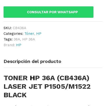
LASER
JET
CONSULTAR POR WHATSAPP
P1505/M1522
BLACK
quantity
SKU:
CB436A
Categories:
Tóner
,
HP
Tags:
36A
,
HP 36A
Brand:
HP
Descripción del producto
TONER
H
P 36A (CB436A)
LASER JET P1505/M1522
BLACK