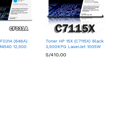
F031A (646A)
Toner HP 15X (C7115X) Black
M4540 12,500
3,500KPG LaserJet 1005W
S/
410.00