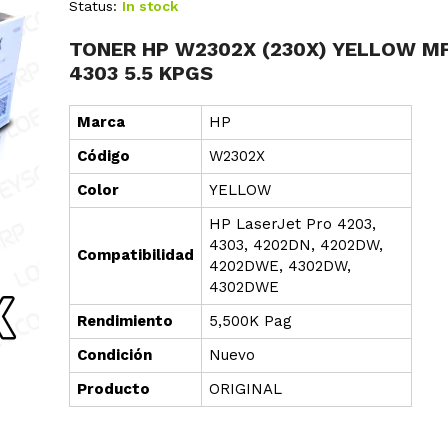
Status:
In stock
TONER HP W2302X (230X) YELLOW M
4303 5.5 KPGS
Marca
HP
Cód
i
go
W2302X
Color
YELLOW
HP LaserJet Pro 4203,
4303, 4202DN, 4202DW,
Compatibilidad
4202DWE, 4302DW,
4302DWE
Rendimiento
5,500K Pag
Condición
Nuevo
Producto
ORIGINAL