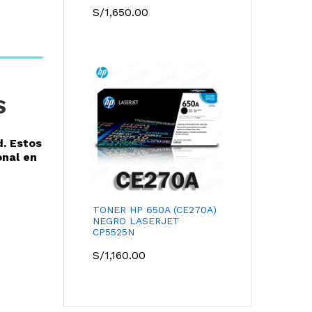
S/
1,650.00
S
d. Estos
onal en
TONER HP 650A (CE270A)
NEGRO LASERJET
CP5525N
S/
1,160.00