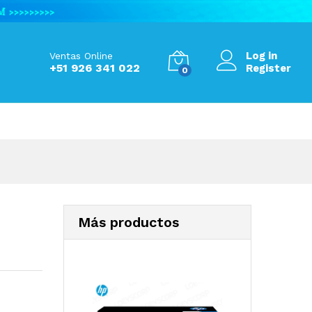
S/
1,000.00
Add to Cart
Log in
Ventas Online
+51 926 341 022
Register
0
Más productos