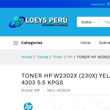
TONER HP W2302X (230X) Y
Descripción del producto
Especifi
todos
Categorias
Inicio
Sobre
Home
/
Tienda
/
Tóner
/
HP
/
TONER HP W2302X
TONER HP W2302X (230X) YE
4303 5.5 KPGS
Brand:
HP
SKU:
W2302X