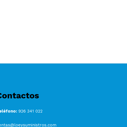
Contactos
eléfono:
926 341 022
entas@loeysuministros.com