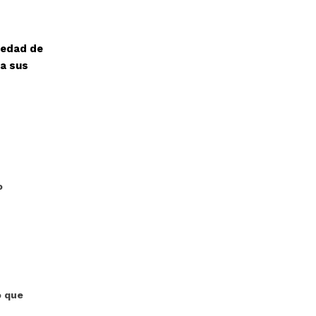
iedad de
ra sus
o
o que