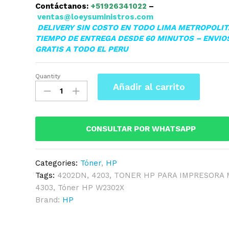
Contáctanos:
+51926341022
–
ventas@loeysuministros.com
DELIVERY SIN COSTO EN TODO LIMA METROPOLI
TIEMPO DE ENTREGA DESDE 60 MINUTOS – ENVIO
GRATIS A TODO EL PERU
Quantity
TONER
Añadir al carrito
HP
W2302X
(230X)
YELLOW
CONSULTAR POR WHATSAPP
MFP
4303
Categories:
Tóner
,
HP
5.5
Tags:
4202DN
,
4203
,
TONER HP PARA IMPRESORA 
KPGS
4303
,
Tóner HP W2302X
quantity
Brand:
HP