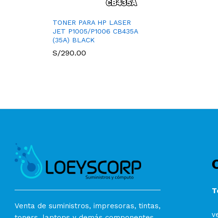
TONER PARA HP LASER
JET P1005/P1006 CB435A
(35A) BLACK
S/
290.00
T
Venta de suministros, impresoras, tintas,
v
toners, laptops y demás componentes