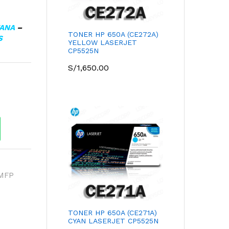
TANA
–
TONER HP 650A (CE272A)
S
YELLOW LASERJET
CP5525N
S/
1,650.00
MFP
TONER HP 650A (CE271A)
CYAN LASERJET CP5525N