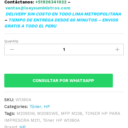
Contáctanos:
+51926341022
–
ventas@loeysuministros.com
DELIVERY SIN COSTO EN TODO LIMA METROPOLITANA
–
TIEMPO DE ENTREGA DESDE 60 MINUTOS – ENVIOS
GRATIS A TODO EL PERU
Quantity
TONER
HP
W1360A
(136A)
M211
BLACK
CONSULTAR POR WHATSAPP
1,150
PGS
quantity
SKU:
W1360A
Categories:
Tóner
,
HP
Tags:
M209DW
,
M209DWE
,
MFP M236
,
TONER HP PARA
IMPRESORA M211
,
Tóner HP W1360A
Brand:
HP