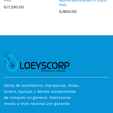
PAG.
M551N/M551DN/M570 5,500
PAG.
S/
1,330.00
S/
800.00
Venta de suministros, impresoras, tintas,
toners, laptops y demás componentes
de cómputo en general. Realizamos
envíos a nivel nacional con garantía