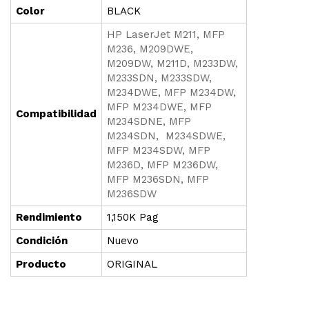
Color
BLACK
HP LaserJet M211, MFP
M236, M209DWE,
M209DW, M211D, M233DW,
M233SDN, M233SDW,
M234DWE, MFP M234DW,
MFP M234DWE, MFP
Compatibilidad
M234SDNE, MFP
M234SDN, M234SDWE,
MFP M234SDW, MFP
M236D, MFP M236DW,
MFP M236SDN, MFP
M236SDW
Rendimiento
1,150K Pag
Condición
Nuevo
Producto
ORIGINAL