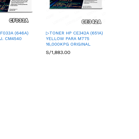
F033A (646A)
▷TONER HP CE342A (651A)
J. CM4540
YELLOW PARA M775
16,000KPG ORIGINAL
S/
1,883.00