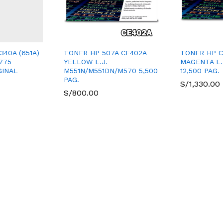
40A (651A)
TONER HP 507A CE402A
TONER HP C
775
YELLOW L.J.
MAGENTA L.
GINAL
M551N/M551DN/M570 5,500
12,500 PAG.
PAG.
S/
1,330.00
S/
800.00