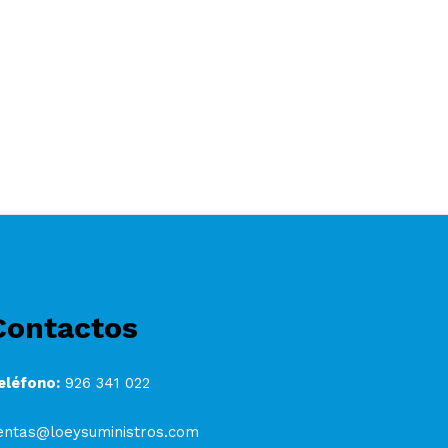
Contactos
eléfono:
926 341 022
entas@loeysuministros.com