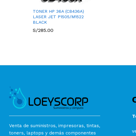
TONER HP 36A (CB436A)
LASER JET P1505/M1522
BLACK
S/
285.00
T
Venta de suministros, impresoras, tintas,
v
toners, laptops y demás componentes