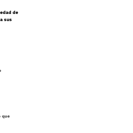
iedad de
ra sus
o
o que