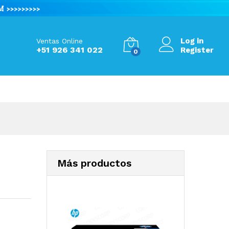
S/
1,330.00
Add to Cart
Log in
Ventas Online
+51 926 341 022
Register
0
Más productos