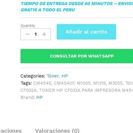
TIEMPO DE ENTREGA DESDE 60 MINUTOS – ENVIO
GRATIS A TODO EL PERU
Quantity
TONER
Añadir al carrito
HP
CF032A
(646A)
YELLOW
CONSULTAR POR WHATSAPP
L.J.
CM4540
Categories:
Tóner
,
HP
12,500
Tags:
CM4540
,
CM4540F
,
M1005
,
M1319
,
M3055
,
Tó
PAG.
CF032A
,
TONER HP CF032A PARA IMPRESORA M45
quantity
Brand:
HP
caciones
Valoraciones (0)