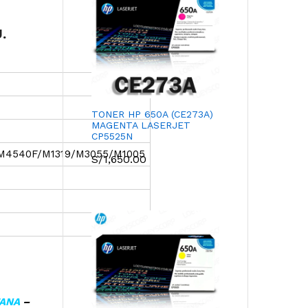
.
TONER HP 650A (CE273A)
MAGENTA LASERJET
CP5525N
M4540F/M1319/M3055/M1005
S/
1,650.00
TANA
–