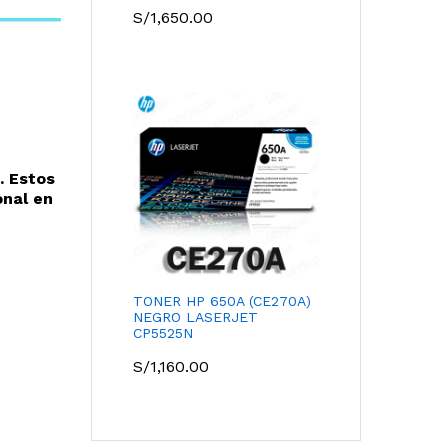
S/
1,650.00
. Estos
onal en
TONER HP 650A (CE270A)
NEGRO LASERJET
CP5525N
S/
1,160.00