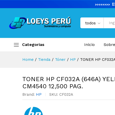
TONER HP CF032A (646A) YEL
Descripción del producto
Especifi
todos
Categorias
Inicio
Sobre
Home
/
Tienda
/
Tóner
/
HP
/
TONER HP CF032A 
TONER HP CF032A (646A) YEL
CM4540 12,500 PAG.
Brand:
HP
SKU:
CF032A