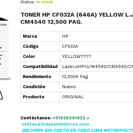
Status:
In stock
TONER HP CF032A (646A) YELLOW L.J
CM4540 12,500 PAG.
Marca
HP
Cód
i
go
CF032A
Color
YELLOW????
Compatibilidad
LaserJetPro/M4540/CM4540/C
Rendimiento
12,500K Pag
Condición
Nuevo
Producto
ORIGINAL
Contáctanos:
+51926341022
–
ventas@loeysuministros.com
DELIVERY SIN COSTO EN TODO LIMA METROPOLI