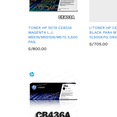
TONER HP 507A CE403A
▷TONER HP CE3
MAGENTA L.J.
BLACK PARA M
M551N/M551DN/M570 5,500
13,500KPG ORI
PAG.
S/
705.00
S/
800.00