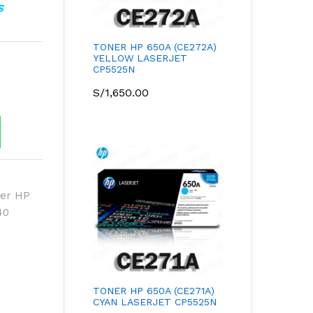
S
TONER HP 650A (CE272A)
YELLOW LASERJET
CP5525N
S/
1,650.00
ner HP
40
TONER HP 650A (CE271A)
CYAN LASERJET CP5525N