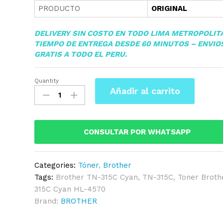
PRODUCTO
ORIGINAL
DELIVERY SIN COSTO EN TODO LIMA METROPOLIT
TIEMPO DE ENTREGA DESDE 60 MINUTOS – ENVIO
GRATIS A TODO EL PERU.
Quantity
Toner
Añadir al carrito
Brother
TN-
315C
Cyan
CONSULTAR POR WHATSAPP
HL-
4570,
Categories:
Tóner
,
Brother
MFC-
Tags:
Brother TN-315C Cyan
,
TN-315C
,
Toner Broth
9970
315C Cyan HL-4570
Original
Brand:
BROTHER
quantity