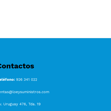
Contactos
eléfono:
926 341 022
entas@loeysuministros.com
v. Uruguay 476, Tda. 19