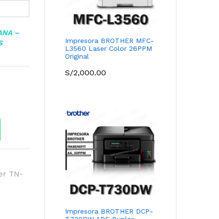
ANA –
Impresora BROTHER MFC-
S
L3560 Laser Color 26PPM
Original
S/
2,000.00
er TN-
Impresora BROTHER DCP-
T730DW ADF Duplex