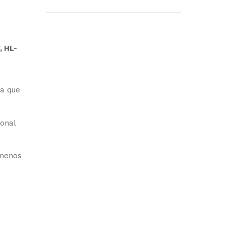
 HL-
ra que
ional
 menos