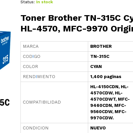
Status:
In stock
Toner Brother TN-315C C
HL-4570, MFC-9970 Origi
MARCA
BROTHER
COD
I
GO
TN-315C
COLOR
CYAN
REND
I
MIENTO
1,400 paginas
HL-4150CDN, HL-
4570CDW, HL-
4570CDWT, MFC-
COMPATIBILIDAD
9460CDN, MFC-
9560CDW, MFC-
9970CDW.
CONDICION
NUEVO