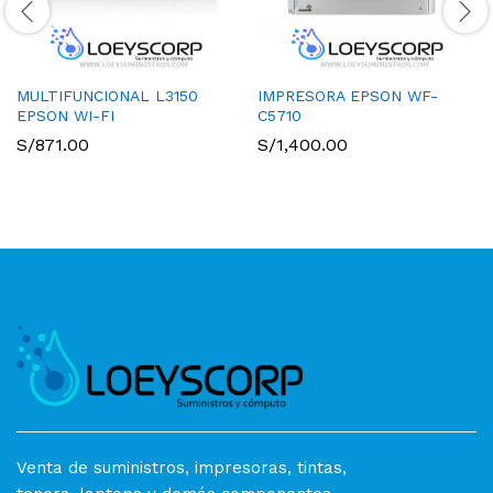
MULTIFUNCIONAL L3150
IMPRESORA EPSON WF-
EPSON WI-FI
C5710
S/
871.00
S/
1,400.00
Venta de suministros, impresoras, tintas,