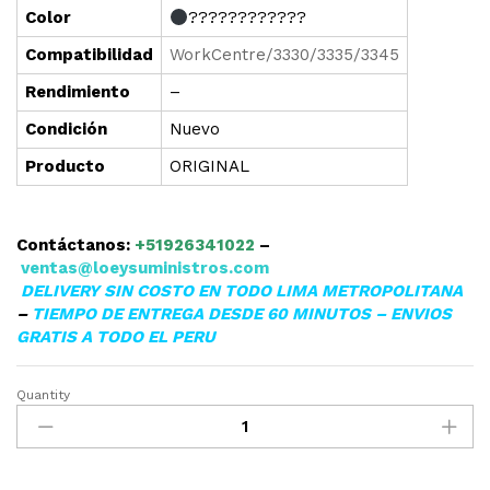
Color
????????????
Compatibilidad
WorkCentre/3330/3335/3345
Rendimiento
–
Condición
Nuevo
Producto
ORIGINAL
Contáctanos:
+51926341022
–
ventas@loeysuministros.com
DELIVERY SIN COSTO EN TODO LIMA METROPOLITANA
–
TIEMPO DE ENTREGA DESDE 60 MINUTOS – ENVIOS
GRATIS A TODO EL PERU
Quantity
IMPRESORA
XEROX
WORKCENTRE
3335/3345