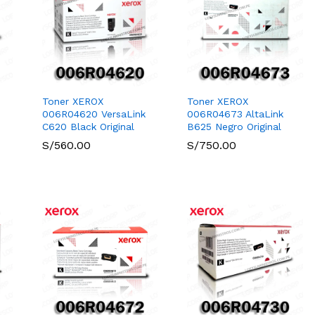
Toner XEROX
Toner XEROX
006R04620 VersaLink
006R04673 AltaLink
C620 Black Original
B625 Negro Original
S/
S/
560.00
560.00
S/
S/
750.00
750.00