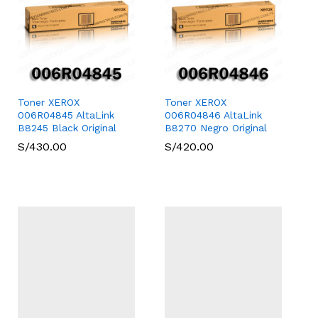
Toner XEROX
Toner XEROX
006R04845 AltaLink
006R04846 AltaLink
B8245 Black Original
B8270 Negro Original
S/
S/
430.00
430.00
S/
S/
420.00
420.00