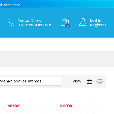
Log in
Ventas Online
+51 926 341 022
Register
0
rdenar por los últimos
View