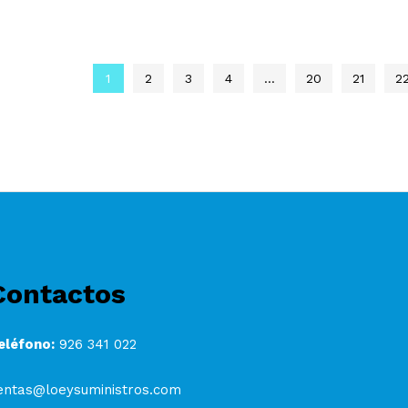
1
2
3
4
…
20
21
2
Contactos
eléfono:
926 341 022
entas@loeysuministros.com