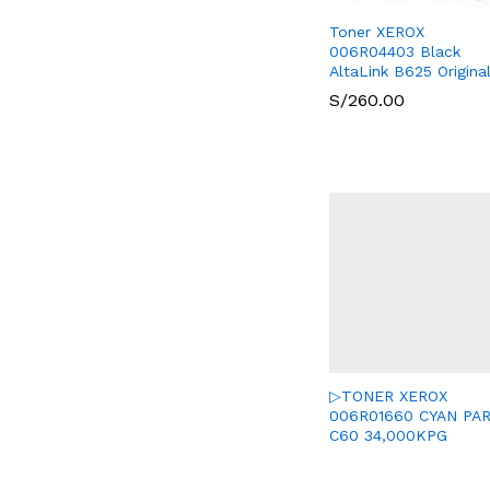
Toner XEROX
006R04403 Black
AltaLink B625 Origina
S/
S/
260.00
260.00
▷TONER XEROX
006R01660 CYAN PA
C60 34,000KPG