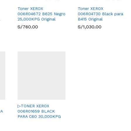
Toner XEROX
Toner XEROX
006R04672 B625 Negro
006R04730 Black para
l
25,000KPG Original
B415 Original
S/
S/
760.00
760.00
S/
S/
1,030.00
1,030.00
▷TONER XEROX
RA
006R01659 BLACK
PARA C60 30,000KPG