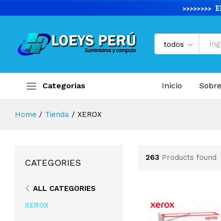
todos
Categorias
Inicio
Sobre
Home
/
Tienda
/
XEROX
263
Products found
CATEGORIES
ALL CATEGORIES
XEROX