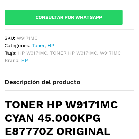
45.000KPG
E87770Z
CONSULTAR POR WHATSAPP
ORIGINAL
quantity
SKU:
W9171MC
Categories:
Tóner
,
HP
Tags:
HP W9171MC
,
TONER HP W9171MC
,
W9171MC
Brand:
HP
Descripción del producto
TON
E
R HP W9171MC
CYAN 45.000KPG
E87770Z ORIGINAL