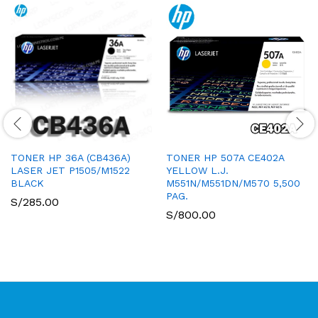
TONER HP 36A (CB436A)
TONER HP 507A CE402A
LASER JET P1505/M1522
YELLOW L.J.
BLACK
M551N/M551DN/M570 5,500
PAG.
S/
285.00
S/
800.00