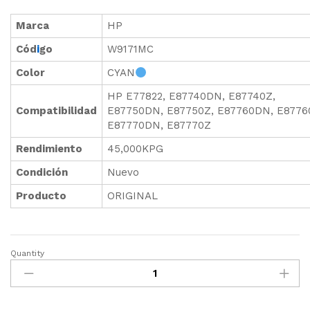
Marca
HP
Cód
i
go
W9171MC
Color
CYAN
HP E77822, E87740DN, E87740Z,
Compatibilidad
E87750DN, E87750Z, E87760DN, E8776
E87770DN, E87770Z
Rendimiento
45,000KPG
Condición
Nuevo
Producto
ORIGINAL
Quantity
TONER
HP
W9171MC
CYAN