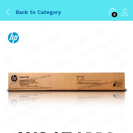
Back to
Category
0