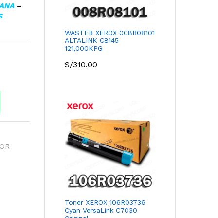
TANA
–
S
WASTER XEROX 008R08101
ALTALINK C8145
121,000KPG
S/
310.00
SOR
Toner XEROX 106R03736
Cyan VersaLink C7030
Original