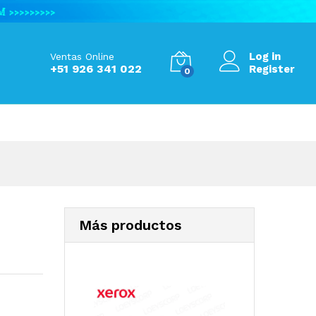
S/
1,850.00
Add to Cart
Log in
Ventas Online
+51 926 341 022
Register
0
Más productos