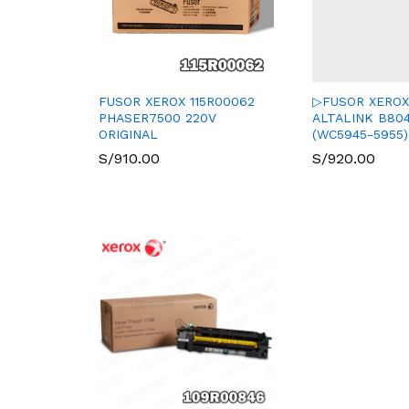
FUSOR XEROX 115R00062
▷FUSOR XEROX
PHASER7500 220V
ALTALINK B80
ORIGINAL
(WC5945-5955)
S/
910.00
S/
920.00