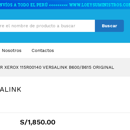
SALINK B600/B615 ORIGINAL
caciones
Valoraciones (0)
Buscar
 Nosotros
Contactos
R XEROX 115R00140 VERSALINK B600/B615 ORIGINAL
SALINK
S/
1,850.00