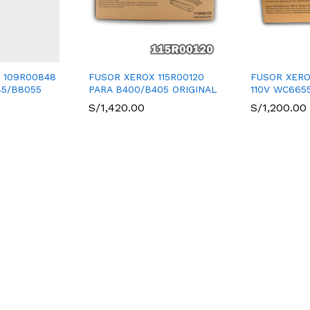
 109R00848
FUSOR XEROX 115R00120
FUSOR XERO
45/B8055
PARA B400/B405 ORIGINAL
110V WC665
S/
1,420.00
S/
1,200.00