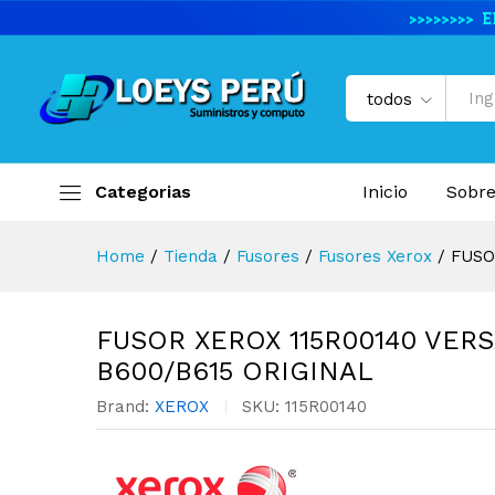
FUSOR XEROX 115R00140 VER
Descripción del producto
Especifi
todos
Categorias
Inicio
Sobre
Home
/
Tienda
/
Fusores
/
Fusores Xerox
/
FUSO
FUSOR XEROX 115R00140 VER
B600/B615 ORIGINAL
Brand:
XEROX
SKU:
115R00140