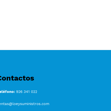
Contactos
eléfono:
926 341 022
entas@loeysuministros.com