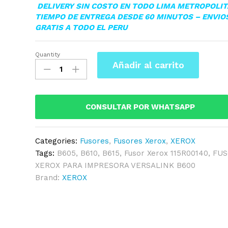
DELIVERY SIN COSTO EN TODO LIMA METROPOLI
TIEMPO DE ENTREGA DESDE 60 MINUTOS – ENVIO
GRATIS A TODO EL PERU
Quantity
FUSOR
Añadir al carrito
XEROX
115R00140
VERSALINK
B600/B615
CONSULTAR POR WHATSAPP
ORIGINAL
quantity
Categories:
Fusores
,
Fusores Xerox
,
XEROX
Tags:
B605
,
B610
,
B615
,
Fusor Xerox 115R00140
,
FU
XEROX PARA IMPRESORA VERSALINK B600
Brand:
XEROX