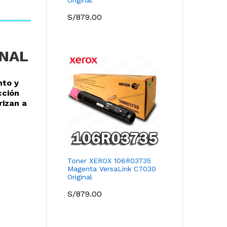
S/
879.00
INAL
nto y
cción
rizan a
Toner XEROX 106R03735
Magenta VersaLink C7030
Original
S/
879.00