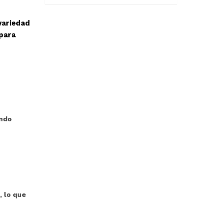
variedad
 para
endo
, lo que