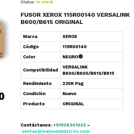
Status:
In stock
FUSOR XEROX 115R00140 VERSALINK
B600/B615 ORIGINAL
Marca
XEROX
Cód
i
go
115R00140
Color
NEGRO
VERSALINK
Compatibilidad
B600/B605/B610/B615
Rendimiento
230K Pag
Condición
Nuevo
Producto
ORIGINAL
Contáctanos:
+51926341022
–
ventas@loeysuministros.com