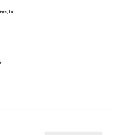
as, lo
r