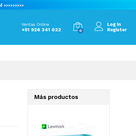
S/
440.00
Add to Cart
Log in
Ventas Online
+51 926 341 022
Register
0
Más productos