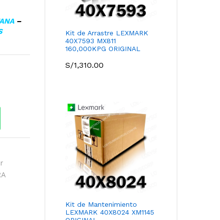
TANA
–
S
Kit de Arrastre LEXMARK
40X7593 MX811
160,000KPG ORIGINAL
S/
1,310.00
r
RA
Kit de Mantenimiento
LEXMARK 40X8024 XM1145
ORIGINAL