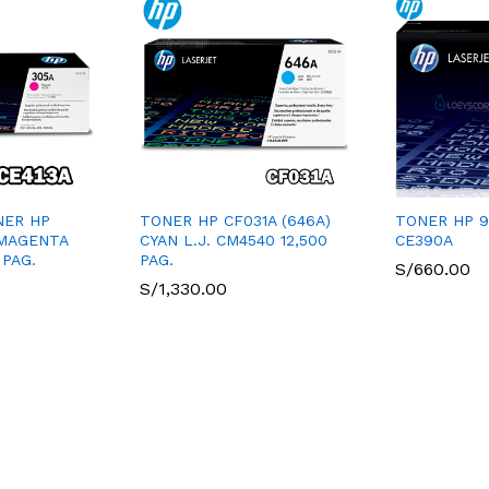
NER HP
TONER HP CF031A (646A)
TONER HP 
 MAGENTA
CYAN L.J. CM4540 12,500
CE390A
 PAG.
PAG.
S/
660.00
S/
1,330.00