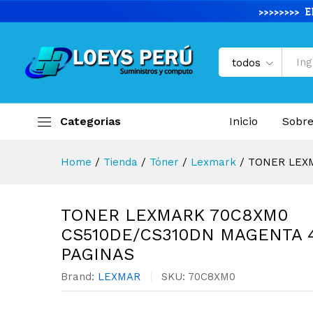
TONER LEXMARK 70C8XM0 CS
Descripción del producto
Especifi
todos
Categorias
Inicio
Sobre
Home
/
Tienda
/
Tóner
/
Lexmark
/
TONER LEXM
TONER LEXMARK 70C8XM0
CS510DE/CS310DN MAGENTA 4
PAGINAS
Brand:
LEXMAR
SKU:
70C8XM0