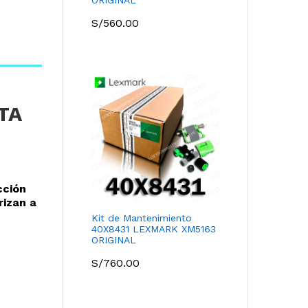
S/
560.00
TA
cción
rizan a
Kit de Mantenimiento
40X8431 LEXMARK XM5163
ORIGINAL
S/
760.00