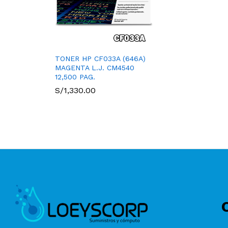
TONER HP CF033A (646A)
MAGENTA L.J. CM4540
12,500 PAG.
S/
1,330.00