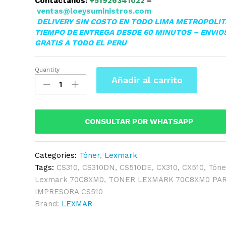
Contáctanos:
+51926341022
–
ventas@loeysuministros.com
DELIVERY SIN COSTO EN TODO LIMA METROPOLI
TIEMPO DE ENTREGA DESDE 60 MINUTOS – ENVIO
GRATIS A TODO EL PERU
Quantity
TONER
Añadir al carrito
LEXMARK
70C8XM0
CS510DE/CS310DN
MAGENTA
CONSULTAR POR WHATSAPP
4,000
PAGINAS
Categories:
Tóner
,
Lexmark
quantity
Tags:
CS310
,
CS310DN
,
CS510DE
,
CX310
,
CX510
,
Tóne
Lexmark 70C8XM0
,
TONER LEXMARK 70C8XM0 PA
IMPRESORA CS510
Brand:
LEXMAR