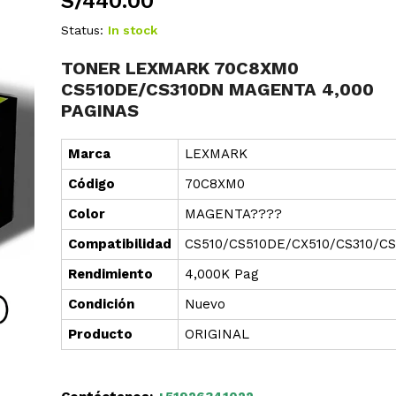
S/
440.00
Status:
In stock
TONER LEXMARK 70C8XM0
CS510DE/CS310DN MAGENTA 4,000
PAGINAS
Marca
LEXMARK
Cód
i
go
70C8XM0
Color
MAGENTA????
Compatibilidad
CS510/CS510DE/CX510/CS310/C
Rendimiento
4,000K Pag
Condición
Nuevo
Producto
ORIGINAL