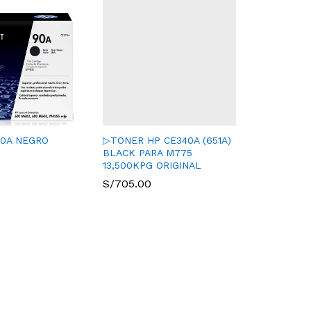
90A NEGRO
▷TONER HP CE340A (651A)
BLACK PARA M775
13,500KPG ORIGINAL
S/
705.00