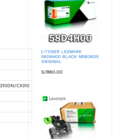
▷TONER LEXMARK
58D4H00 BLACK MS826DE
ORIGINAL
S/
860.00
S310DN/CX310