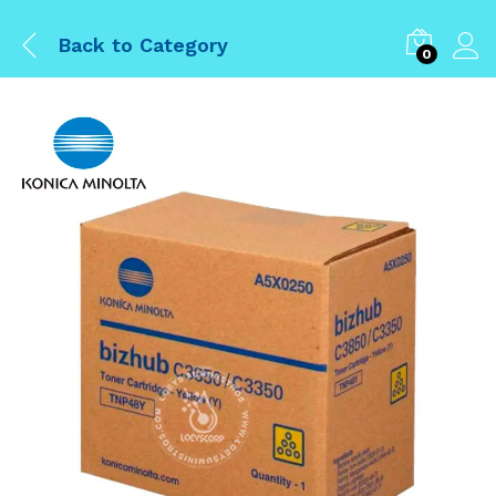
Back to
Category
0