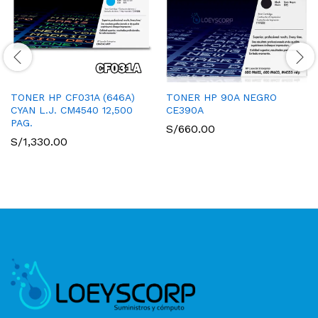
TONER HP CF031A (646A)
TONER HP 90A NEGRO
CYAN L.J. CM4540 12,500
CE390A
PAG.
S/
660.00
S/
1,330.00