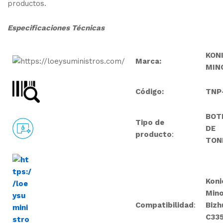
productos.
Especificaciones
Técnicas
KON
M
arca:
MIN
Código:
TNP
BOT
Tipo de
DE
producto
:
TON
Koni
Mino
Compatibilidad
:
Bizh
C335