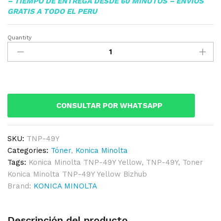
– TIEMPO DE ENTREGA DESDE 60 MINUTOS – ENVIOS
GRATIS A TODO EL PERU
Quantity
Toner
Konica
Minolta
TNP-
49Y
Yellow
CONSULTAR POR WHATSAPP
Bizhub
C3351,C3851
Original
SKU:
TNP-49Y
quantity
Categories:
Tóner
,
Konica Minolta
Tags:
Konica Minolta TNP-49Y Yellow
,
TNP-49Y
,
Toner
Konica Minolta TNP-49Y Yellow Bizhub
Brand:
KONICA MINOLTA
Descripción del producto