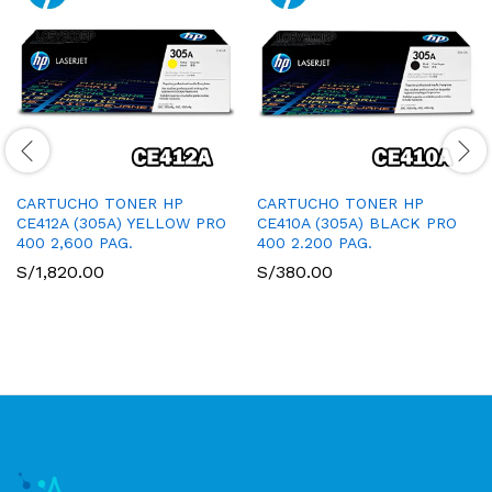
CARTUCHO TONER HP
CARTUCHO TONER HP
CE412A (305A) YELLOW PRO
CE410A (305A) BLACK PRO
400 2,600 PAG.
400 2.200 PAG.
S/
1,820.00
S/
380.00