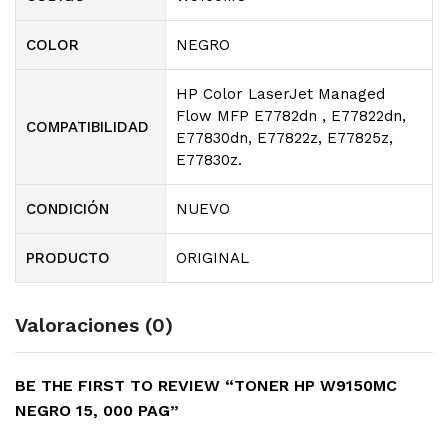
COLOR
NEGRO
HP Color LaserJet Managed
Flow MFP E7782dn , E77822dn,
COMPATIBILIDAD
E77830dn, E77822z, E77825z,
E77830z.
CONDICIÓN
NUEVO
PRODUCTO
ORIGINAL
Valoraciones (0)
BE THE FIRST TO REVIEW “TONER HP W9150MC
NEGRO 15, 000 PAG”