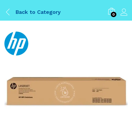
Back to
Category
0