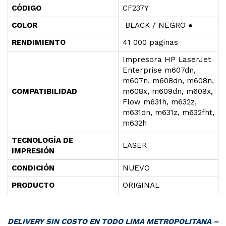
CÓD
I
GO
CF237Y
COLOR
BLACK / NEGRO ●
RENDIMIENTO
41 000 paginas
Impresora HP LaserJet
Enterprise m607dn,
m607n, m608dn, m608n,
COMPATIBILIDAD
m608x, m609dn, m609x,
Flow m631h, m632z,
m631dn, m631z, m632fht,
m632h
TECNOLOGÍA DE
LASER
IMPRESIÓN
CONDICIÓN
NUEVO
PRODUCTO
ORIGINAL
DELIVERY SIN COSTO EN TODO LIMA METROPOLITANA –