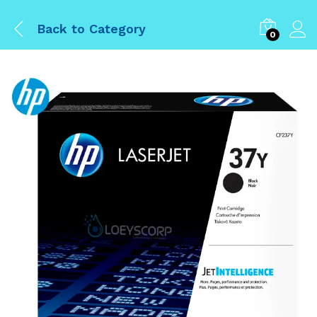
Back to
Category
0