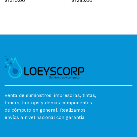
S/
310.00
S/
285.00
Venta de suministros, impresoras, tintas,
toners, laptops y demás componentes
de cómputo en general. Realizamos
envíos a nivel nacional con garantía