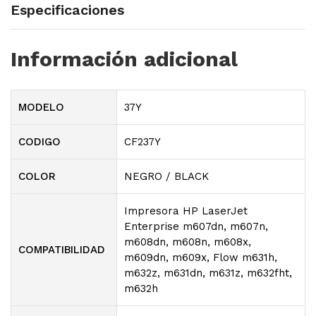
Especificaciones
Información adicional
MODELO
37Y
CODIGO
CF237Y
COLOR
NEGRO / BLACK
Impresora HP LaserJet
Enterprise m607dn, m607n,
m608dn, m608n, m608x,
COMPATIBILIDAD
m609dn, m609x, Flow m631h,
m632z, m631dn, m631z, m632fht,
m632h