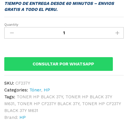
TIEMPO DE ENTREGA DESDE 60 MINUTOS – ENVIOS
GRATIS A TODO EL PERU.
Quantity
TONER
HP
CF237Y
BLACK
37Y
M631
CONSULTAR POR WHATSAPP
Original
quantity
SKU:
CF237Y
Categories:
Tóner
,
HP
Tags:
TONER HP BLACK 37Y
,
TONER HP BLACK 37Y
M631
,
TONER HP CF237Y BLACK 37Y
,
TONER HP CF237Y
BLACK 37Y M631
Brand:
HP