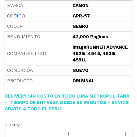
MARCA
CANON
COD
I
GO
GPR-57
COLOR
NEGRO
RENDIMIENTO
42,000 Paginas
imageRUNNER ADVANCE
COMPATIBILIDAD
4525i, 4545, 4535i,
4551i.
CONDICIÓN
NUEVO
PRODUCTO
ORIGINAL
DELIVERY SIN COSTO EN TODO LIMA METROPOLITANA
– TIEMPO DE ENTREGA DESDE 60 MINUTOS – ENVIOS
GRATIS A TODO EL PE
RU.
Quantity
TONER
CANON