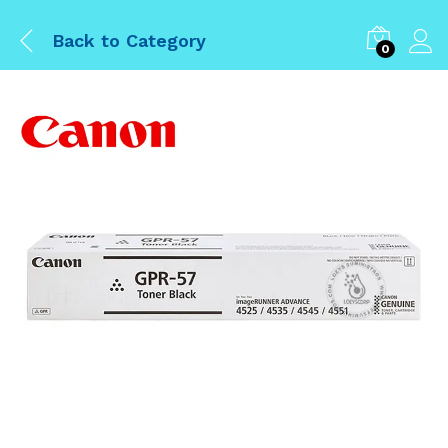
Back to
Category
0