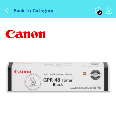
Back to
Category
0