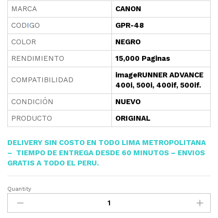
MARCA
CANON
COD
I
GO
GPR-48
COLOR
NEGRO
RENDIMIENTO
15,000 Paginas
imageRUNNER ADVANCE
COMPATIBILIDAD
400i, 500i, 400if, 500if.
CONDICIÓN
NUEVO
PRODUCTO
ORIGINAL
DELIVERY SIN COSTO EN TODO LIMA METROPOLITANA
– TIEMPO DE ENTREGA DESDE 60 MINUTOS – ENVIOS
GRATIS A TODO EL PE
RU.
Quantity
TONER
CANON
GPR-