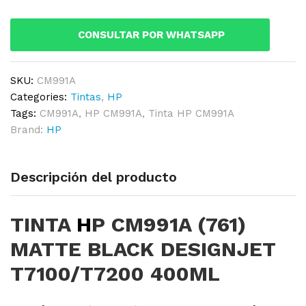
MATTE
BLACK
CONSULTAR POR WHATSAPP
DESIGNJET
T7100/T7200
400ML
SKU:
CM991A
quantity
Categories:
Tintas
,
HP
Tags:
CM991A
,
HP CM991A
,
Tinta HP CM991A
Brand:
HP
Descripción del producto
TINTA
H
P CM991A (761)
MATTE BLACK DESIGNJET
T7100/T7200 400ML