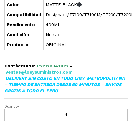
Color
MATTE BLACK
Compatibilidad
DesignJet/T7100/T7100M/T7200/T720
Rendimiento
400ML
Condición
Nuevo
Producto
ORIGINAL
Contáctanos:
+51926341022
–
ventas@loeysuministros.com
DELIVERY SIN COSTO EN TODO LIMA METROPOLITANA
–
TIEMPO DE ENTREGA DESDE 60 MINUTOS – ENVIOS
GRATIS A TODO EL PERU
Quantity
TINTA
HP
CM991A
(761)