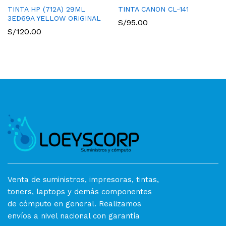
TINTA HP (712A) 29ML
TINTA CANON CL-141
3ED69A YELLOW ORIGINAL
S/
95.00
S/
120.00
Venta de suministros, impresoras, tintas,
toners, laptops y demás componentes
de cómputo en general. Realizamos
envíos a nivel nacional con garantía