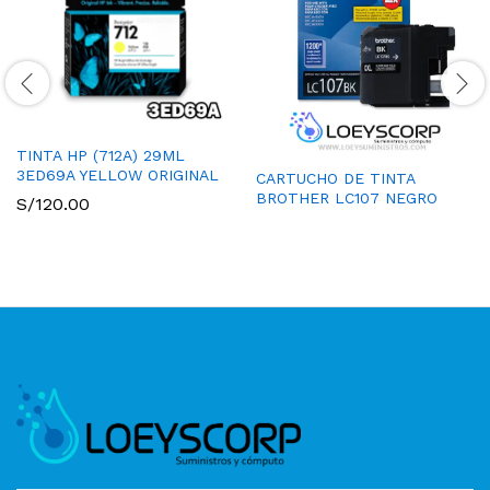
TINTA HP (712A) 29ML
3ED69A YELLOW ORIGINAL
CARTUCHO DE TINTA
BROTHER LC107 NEGRO
S/
120.00