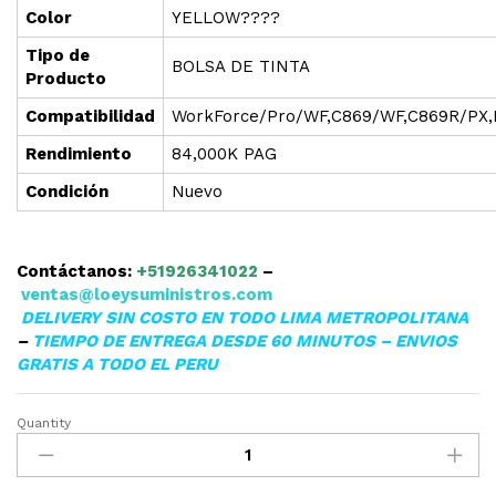
Color
YELLOW????
Tipo de
BOLSA DE TINTA
Producto
Compatibilidad
WorkForce/Pro/WF,C869/WF,C869R/PX
Rendimiento
84,000K PAG
Condición
Nuevo
Contáctanos:
+51926341022
–
ventas@loeysuministros.com
DELIVERY SIN COSTO EN TODO LIMA METROPOLITANA
–
TIEMPO DE ENTREGA DESDE 60 MINUTOS – ENVIOS
GRATIS A TODO EL PERU
Quantity
TINTA
EPSON
T974420