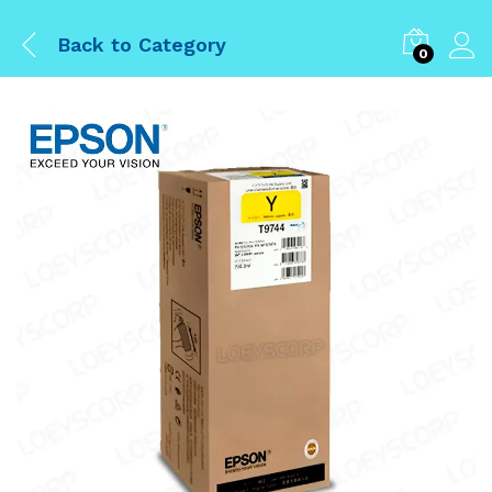
Back to
Category
0