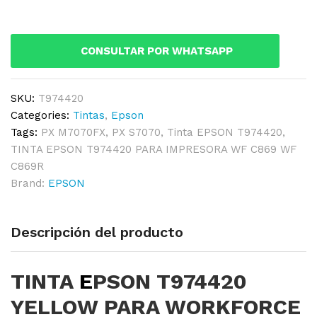
YELLOW
PARA
WORKFORCE
CONSULTAR POR WHATSAPP
WF-
C869
ORIGINAL
SKU:
T974420
quantity
Categories:
Tintas
,
Epson
Tags:
PX M7070FX
,
PX S7070
,
Tinta EPSON T974420
,
TINTA EPSON T974420 PARA IMPRESORA WF C869 WF
C869R
Brand:
EPSON
Descripción del producto
TINTA
E
PSON T974420
YELLOW PARA WORKFORCE