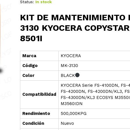
Status:
In stock
KIT DE MANTENIMIENTO
3130 KYOCERA COPYSTAR
8501I
Marca
KYOCERA
Cód
i
go
MK-3130
Color
BLACK
KYOCERA Serie FS-4100DN, FS-
FS-4200DN, FS-4200DN/KL3, F
Compatibilidad
FS-4300DN/KL3 ECOSYS M3550
M3560IDN
Rendimiento
500,000KPG
Condición
Nuevo