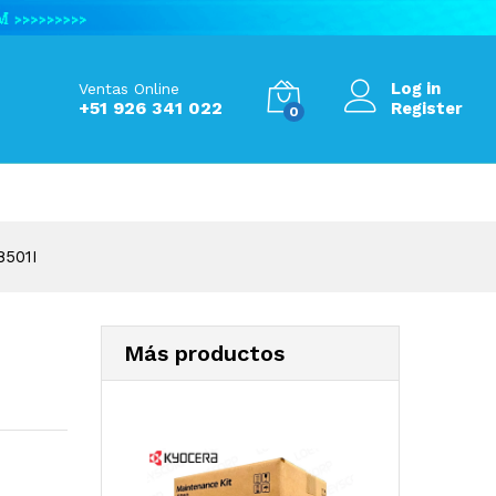
S/
1,860.00
Add to Cart
Log in
Ventas Online
+51 926 341 022
Register
0
501I
Más productos