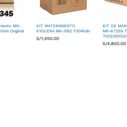
miento MK-
KIT MATENIMIENTO
KIT DE MAN
04I Original
KYOCERA MK-3162 P3045dn
MK-6725G 
7002/8002I/
S/
1,450.00
S/
4,800.00