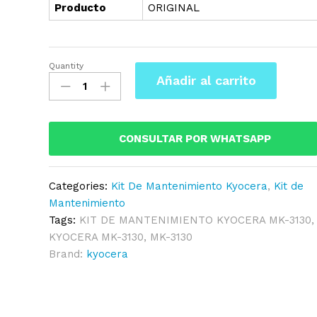
Producto
ORIGINAL
Quantity
KIT
Añadir al carrito
DE
MANTENIMIENTO
MK-
3130
CONSULTAR POR WHATSAPP
KYOCERA
COPYSTAR
Categories:
Kit De Mantenimiento Kyocera
,
Kit de
CS
Mantenimiento
8501I
Tags:
KIT DE MANTENIMIENTO KYOCERA MK-3130
,
quantity
KYOCERA MK-3130
,
MK-3130
Brand:
kyocera