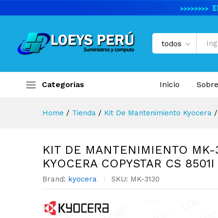
KIT DE MANTENIMIENTO MK-
Descripción del producto
Especifi
todos
Categorias
Inicio
Sobre
Home
/
Tienda
/
Kit De Mantenimiento Kyocera
/
KIT DE MANTENIMIENTO MK-
KYOCERA COPYSTAR CS 8501I
Brand:
kyocera
SKU:
MK-3130