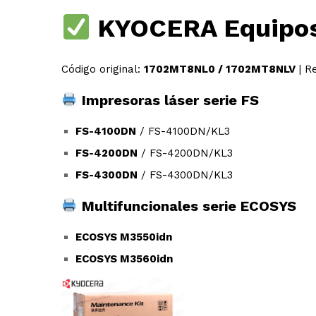
KYOCERA Equipos
Código original:
1702MT8NL0 / 1702MT8NLV
| R
Impresoras láser serie FS
FS-4100DN
/ FS-4100DN/KL3
FS-4200DN
/ FS-4200DN/KL3
FS-4300DN
/ FS-4300DN/KL3
Multifuncionales serie ECOSYS
ECOSYS M3550idn
ECOSYS M3560idn