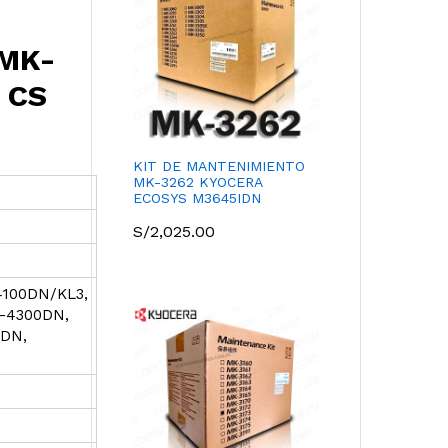
 MK-
 CS
KIT DE MANTENIMIENTO
MK-3262 KYOCERA
ECOSYS M3645IDN
S/
2,025.00
4100DN/KL3,
S-4300DN,
IDN,