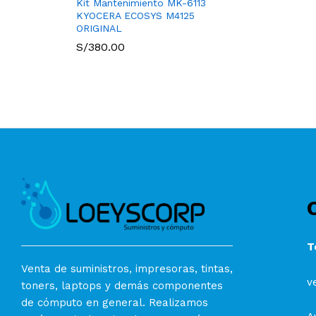
Kit Mantenimiento MK-6113
KYOCERA ECOSYS M4125
ORIGINAL
S/
380.00
T
Venta de suministros, impresoras, tintas,
v
toners, laptops y demás componentes
de cómputo en general. Realizamos