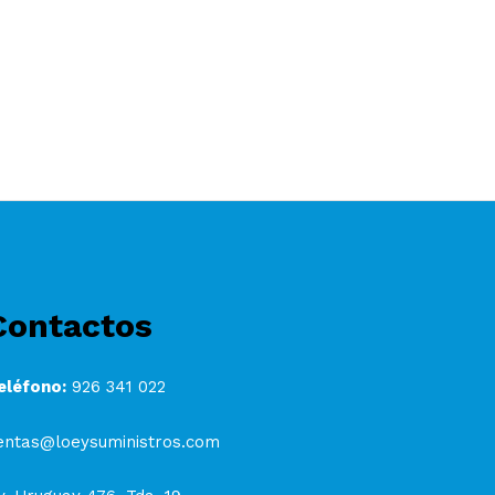
Contactos
eléfono:
926 341 022
entas@loeysuministros.com