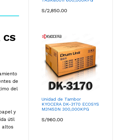
S/
2,850.00
 CS
namiento
entes de
timo del
Unidad de Tambor
KYOCERA DK-3170 ECOSYS
M3145DN 300,000KPG
papel y
da útil
S/
960.00
 altos