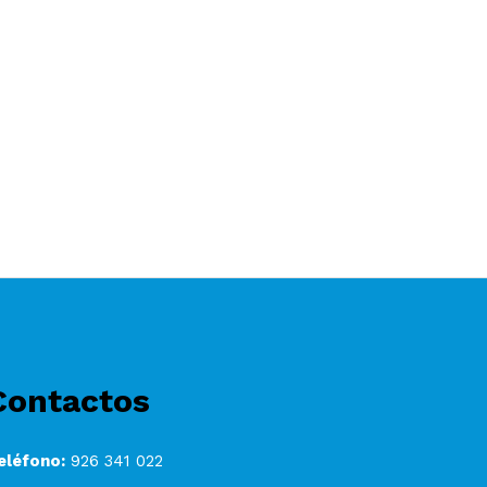
Contactos
eléfono:
926 341 022