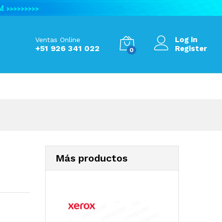
S/
1,010.00
Add to Cart
Log in
Ventas Online
+51 926 341 022
Register
0
Más productos