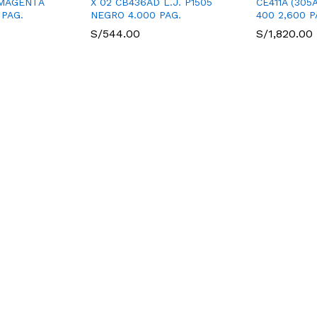
 MAGENTA
X 02 CB436AD L.J. P1505
CE411A (305
 PAG.
NEGRO 4.000 PAG.
400 2,600 P
S/
544.00
S/
1,820.00