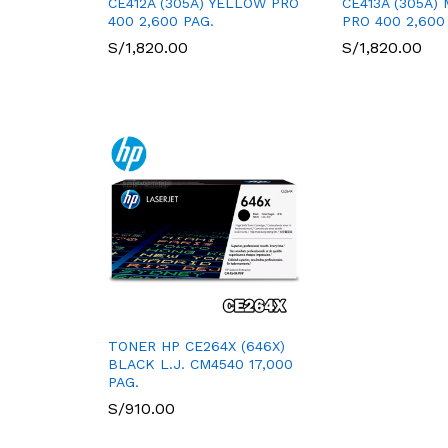
CE412A (305A) YELLOW PRO
CE413A (305A)
400 2,600 PAG.
PRO 400 2,600
S/
1,820.00
S/
1,820.00
TONER HP CE264X (646X)
BLACK L.J. CM4540 17,000
PAG.
S/
910.00