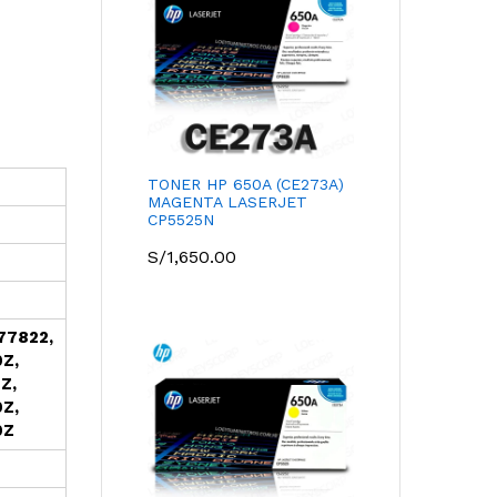
TONER HP 650A (CE273A)
MAGENTA LASERJET
CP5525N
S/
1,650.00
77822,
Z,
Z,
Z,
0Z