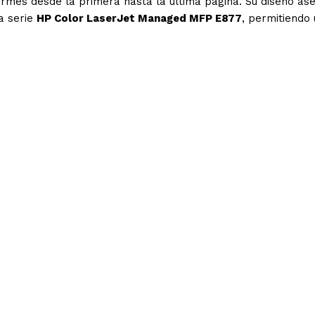
iformes desde la primera hasta la última página. Su diseño as
la serie
HP Color LaserJet Managed MFP E877
, permitiendo