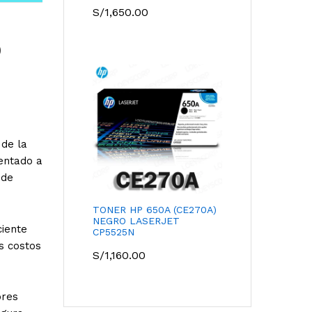
S/
1,650.00
D
 de la
ientado a
 de
TONER HP 650A (CE270A)
NEGRO LASERJET
ciente
CP5525N
s costos
S/
1,160.00
ores