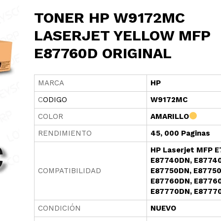
TONER HP W9172MC
LASERJET YELLOW MFP
E87760D ORIGINAL
MARCA
HP
C
OD
I
GO
W9172MC
COLOR
AMARILLO
RENDIMIENTO
45, 000 Paginas
HP Laserjet MFP E
E87740DN, E87740
COMPATIBILIDAD
E87750DN, E87750
E87760DN, E87760
E87770DN, E8777
CONDICIÓN
NUEVO