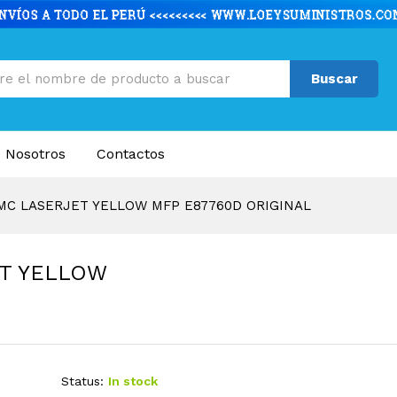
ET YELLOW MFP E87760D ORIGINAL
caciones
Valoraciones (0)
Buscar
 Nosotros
Contactos
MC LASERJET YELLOW MFP E87760D ORIGINAL
T YELLOW
Status:
In stock