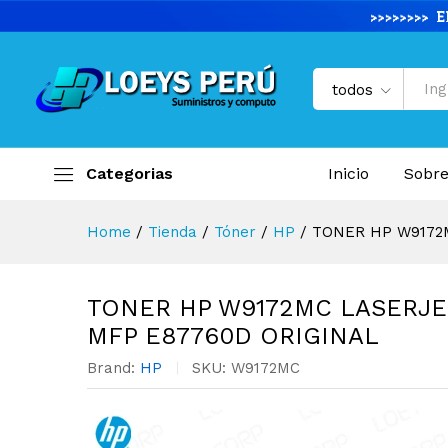
TONER HP W9172MC LASERJ
Descripción del producto
Especifi
todos
Categorias
Inicio
Sobre
Home
/
Tienda
/
Tóner
/
HP
/
TONER HP W9172
TONER HP W9172MC LASERJE
MFP E87760D ORIGINAL
Brand:
HP
SKU:
W9172MC