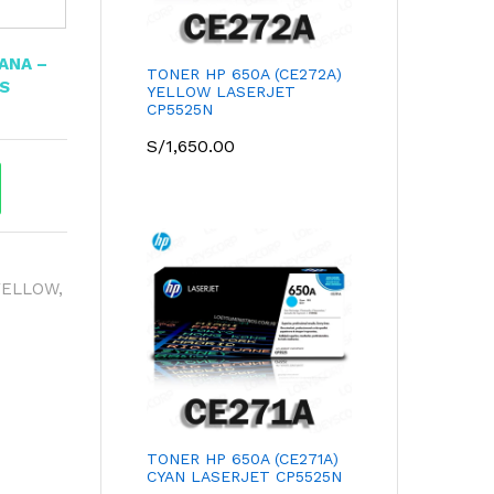
TANA –
TONER HP 650A (CE272A)
OS
YELLOW LASERJET
CP5525N
S/
1,650.00
YELLOW
,
TONER HP 650A (CE271A)
CYAN LASERJET CP5525N