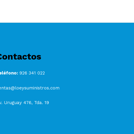
Contactos
eléfono:
926 341 022
entas@loeysuministros.com
v. Uruguay 476, Tda. 19