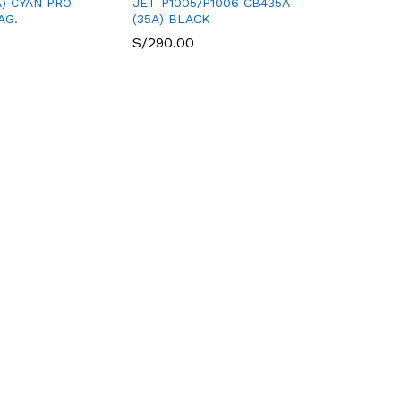
A) CYAN PRO
JET P1005/P1006 CB435A
AG.
(35A) BLACK
S/
290.00