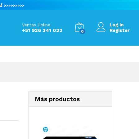
Add to Cart
Log in
Ventas Online
+51 926 341 022
Register
0
Más productos