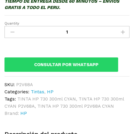
TIEMPO DE ENTREGA DESDE 60 MINUTOS – ENVIOS
GRATIS A TODO EL PERU.
Quantity
TINTA
HP
730
300ml
CYAN
P2V68A
CONSULTAR POR WHATSAPP
DesignJet
quantity
SKU:
P2V68A
Categories:
Tintas
,
HP
Tags:
TINTA HP 730 300ml CYAN
,
TINTA HP 730 300ml
CYAN P2V68A
,
TINTA HP 730 300ml P2V68A CYAN
Brand:
HP
Descripción del producto