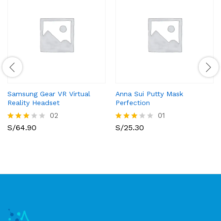
Samsung Gear VR Virtual
Anna Sui Putty Mask
Reality Headset
Perfection
02
01
S/
64.90
S/
25.30
Valora
Valora
do con
do con
3.00
3.00
de 5
de 5