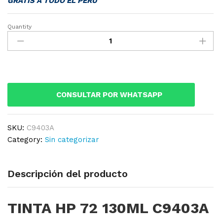
GRATIS A TODO EL PERU
Quantity
TINTA
HP
72
130ML
C9403A
MATTE
CONSULTAR POR WHATSAPP
BLACK
T610
quantity
SKU:
C9403A
Category:
Sin categorizar
Descripción del producto
TINTA HP 72 130ML C9403A