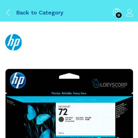
Back to
Category
0