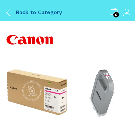
Back to
Category
0