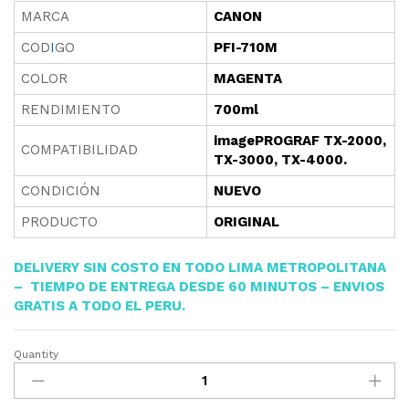
MARCA
CANON
COD
I
GO
PFI-710M
COLOR
MAGENTA
RENDIMIENTO
700ml
imagePROGRAF TX-2000,
COMPATIBILIDAD
TX-3000, TX-4000.
CONDICIÓN
NUEVO
PRODUCTO
ORIGINAL
DELIVERY SIN COSTO EN TODO LIMA METROPOLITANA
– TIEMPO DE ENTREGA DESDE 60 MINUTOS – ENVIOS
GRATIS A TODO EL PERU.
Quantity
TINTA
CANON
PFI-