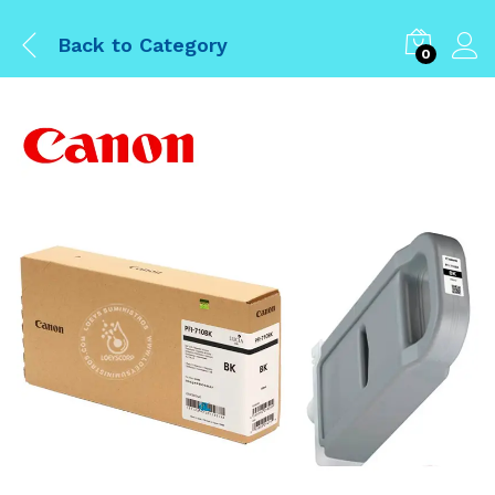
Back to
Category
0