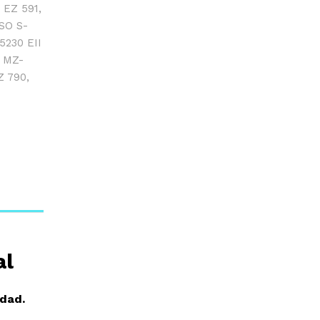
,
EZ 591
,
SO S-
5230 EII
,
MZ-
Z 790
,
al
idad.