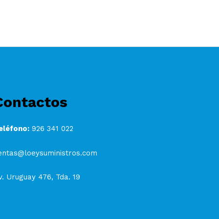
Contactos
eléfono:
926 341 022
entas@loeysuministros.com
v. Uruguay 476, Tda. 19