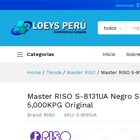
Master RISO S-8131UA Negro 
Descripción del producto
Especifi
todos
Categorias
Inicio
Sobre
Home
/
Tienda
/
Master RISO
/
Master RISO S-8
Master RISO S-8131UA Negro S
5,000KPG Original
Brand:
RISO
SKU:
S-8131UA