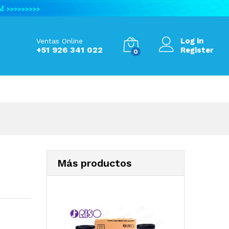
Add to Cart
Log in
Ventas Online
+51 926 341 022
Register
0
Más productos