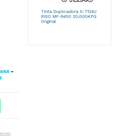
Tinta Duplicadora S-7124U
RISO MF-9450 20,000KPG
Original
TANA
–
S
5030