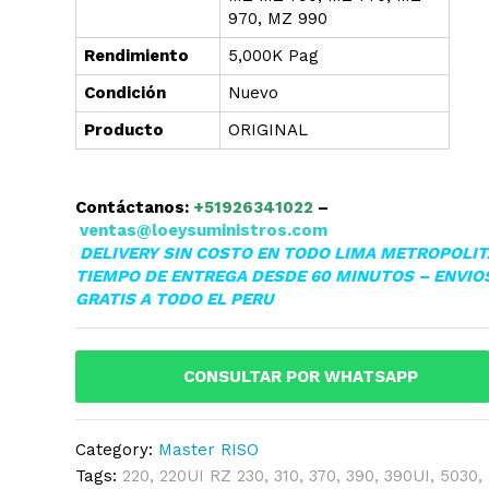
970, MZ 990
Rendimiento
5,000K Pag
Condición
Nuevo
Producto
ORIGINAL
Contáctanos:
+51926341022
–
ventas@loeysuministros.com
DELIVERY SIN COSTO EN TODO LIMA METROPOLI
TIEMPO DE ENTREGA DESDE 60 MINUTOS – ENVIO
GRATIS A TODO EL PERU
CONSULTAR POR WHATSAPP
Category:
Master RISO
Tags:
220
,
220UI RZ 230
,
310
,
370
,
390
,
390UI
,
5030
,