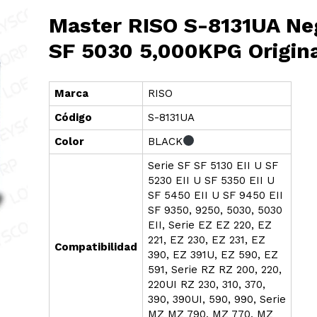
Master RISO S-8131UA Ne
SF 5030 5,000KPG Origin
Marca
RISO
Cód
i
go
S-8131UA
Color
BLACK
Serie SF SF 5130 EII U SF
5230 EII U SF 5350 EII U
SF 5450 EII U SF 9450 EII
SF 9350, 9250, 5030, 5030
EII, Serie EZ EZ 220, EZ
221, EZ 230, EZ 231, EZ
Compatibilidad
390, EZ 391U, EZ 590, EZ
591, Serie RZ RZ 200, 220,
220UI RZ 230, 310, 370,
390, 390UI, 590, 990, Serie
MZ MZ 790, MZ 770, MZ