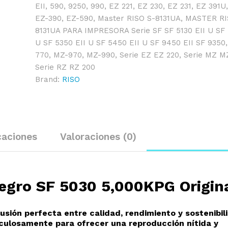
EII
,
590
,
9250
,
990
,
EZ 221
,
EZ 230
,
EZ 231
,
EZ 391U
EZ-390
,
EZ-590
,
Master RISO S-8131UA
,
MASTER RI
8131UA PARA IMPRESORA Serie SF SF 5130 EII U SF 
U SF 5350 EII U SF 5450 EII U SF 9450 EII SF 9350
770
,
MZ-970
,
MZ-990
,
Serie EZ EZ 220
,
Serie MZ M
Serie RZ RZ 200
Brand:
RISO
caciones
Valoraciones (0)
egro SF 5030 5,000KPG Origin
fusión perfecta entre calidad, rendimiento y sostenibil
culosamente para ofrecer una reproducción nítida y