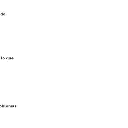
ndo
 lo que
roblemas