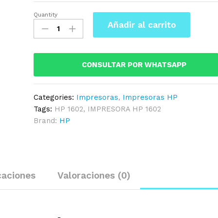
Quantity
Impresora
Añadir al carrito
HP
1602
LaserJet
Tank
CONSULTAR POR WHATSAPP
MFP
154X
Categories:
Impresoras
,
Impresoras HP
22PPM
Tags:
HP 1602
,
IMPRESORA HP 1602
Original
Brand:
HP
quantity
caciones
Valoraciones (0)