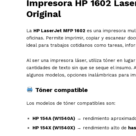
Impr
e
sora HP 1602 Las
Original
La
HP LaserJet MFP 1602
es una impresora mul
oficinas. Permite imprimir, copiar y escanear do
ideal para trabajos cotidianos como tareas, inf
Al ser una impresora láser, utiliza tóner en lugar
cantidades de texto sin que se seque el insumo.
algunos modelos, opciones inalámbricas para imp
Tóner compatible
Los modelos de tóner compatibles son:
HP 154A (W1540A)
→ rendimiento aproximad
HP 154X (W1540X)
→ rendimiento alto de
has