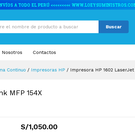
Tank MFP 154X 22PPM Original
caciones
Valoraciones (0)
Buscar
 Nosotros
Contactos
ma Continuo
/
Impresoras HP
/
Impresora HP 1602 LaserJet
ank MFP 154X
S/
1,050.00