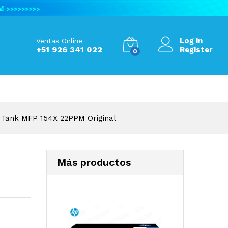
S/
1,050.00
Add to Cart
Log in
Ventas Online
+51 926 341 022
Register
0
 Tank MFP 154X 22PPM Original
Más productos