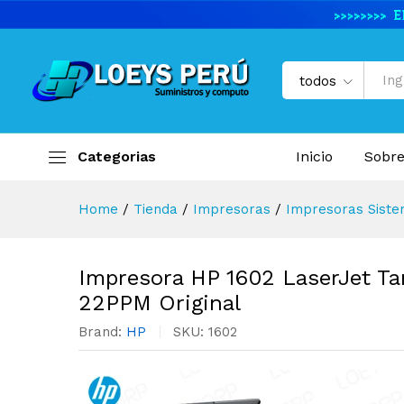
Impresora HP 1602 LaserJet 
Descripción del producto
Especifi
todos
Categorias
Inicio
Sobre
Home
/
Tienda
/
Impresoras
/
Impresoras Siste
Impresora HP 1602 LaserJet T
22PPM Original
Brand:
HP
SKU:
1602