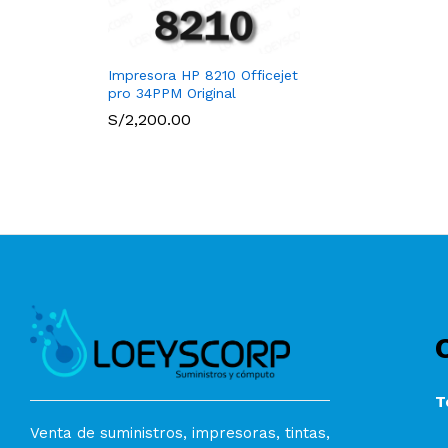
Impresora HP 8210 Officejet
pro 34PPM Original
S/
2,200.00
T
Venta de suministros, impresoras, tintas,