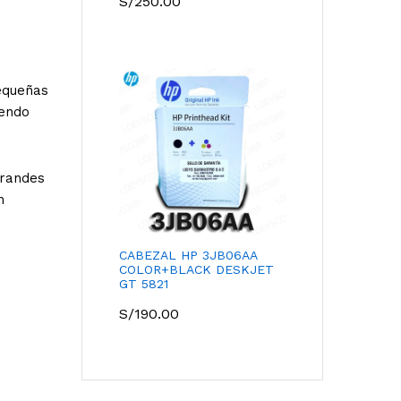
S/
250.00
equeñas
iendo
grandes
n
CABEZAL HP 3JB06AA
COLOR+BLACK DESKJET
GT 5821
S/
190.00