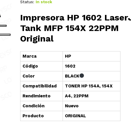
Status:
In stock
Impresora HP 1602 Laser
Tank MFP 154X 22PPM
Original
Marca
HP
Cód
i
go
1602
Color
BLACK
Compatibilidad
TONER HP 154A, 154X
Rendimiento
A4, 22PPM
Condición
Nuevo
Producto
ORIGINAL