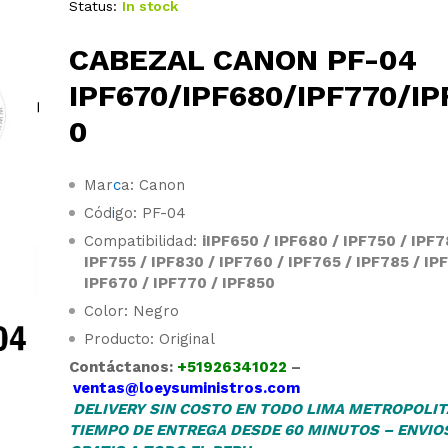
Status:
In stock
CABEZAL CANON PF-04
IPF670/IPF680/IPF770/IP
0
Mar
c
a: Canon
Cód
i
go: PF-04
Compatibilidad:
iIPF650 / IPF680 / IPF750 / IPF7
IPF755 / IPF830 / IPF760 / IPF765 / IPF785 / IP
IPF670 / IPF770 / IPF850
Color: Negro
Producto: Original
Contáctanos:
+51926341022
–
ventas@loeysuministros.com
DELIVERY SIN COSTO EN TODO LIMA METROPOLIT
TIEMPO DE ENTREGA DESDE 60 MINUTOS – ENVIO