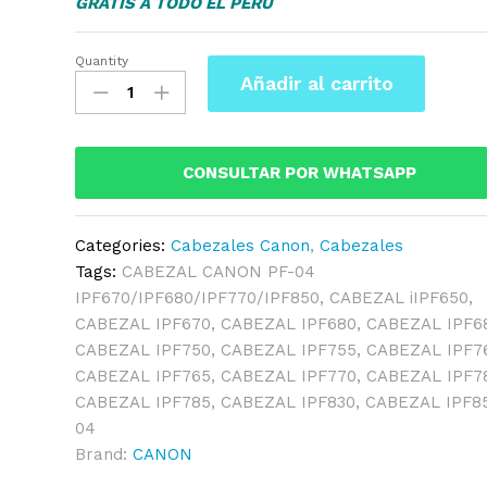
GRATIS A TODO EL PERU
Quantity
CABEZAL
Añadir al carrito
CANON
PF-
04
IPF670/IPF680/IPF770/IPF850
CONSULTAR POR WHATSAPP
quantity
Categories:
Cabezales Canon
,
Cabezales
Tags:
CABEZAL CANON PF-04
IPF670/IPF680/IPF770/IPF850
,
CABEZAL iIPF650
,
CABEZAL IPF670
,
CABEZAL IPF680
,
CABEZAL IPF6
CABEZAL IPF750
,
CABEZAL IPF755
,
CABEZAL IPF7
CABEZAL IPF765
,
CABEZAL IPF770
,
CABEZAL IPF7
CABEZAL IPF785
,
CABEZAL IPF830
,
CABEZAL IPF8
04
Brand:
CANON