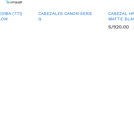
018A (771)
CABEZALES CANON SERIE
CABEZAL HP
LOW
G
MATTE BLAC
S/
920.00