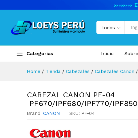
CABEZAL CANON PF-04 IPF67
Descripción del producto
Especifi
todos
Categorias
Inicio
Sobre
Home
/
Tienda
/
Cabezales
/
Cabezales Canon
/
CABEZAL CANON PF-04
IPF670/IPF680/IPF770/IPF850
Brand:
CANON
SKU:
PF-04