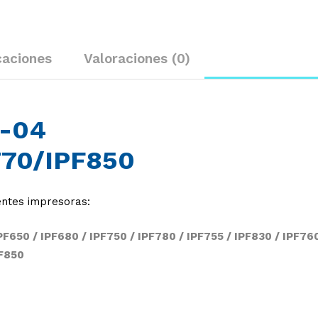
caciones
Valoraciones (0)
-04
770/IPF850
entes impresoras:
IPF650 / IPF680 / IPF750 / IPF780 / IPF755 / IPF830 / IPF760
PF850