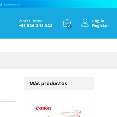
S/
2,400.00
Add to Cart
Log in
Ventas Online
+51 926 341 022
Register
0
Más productos