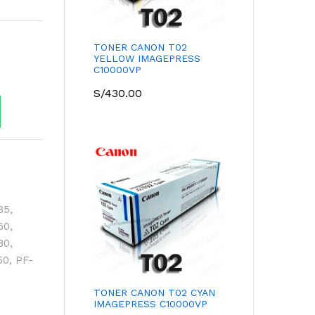
TONER CANON T02
YELLOW IMAGEPRESS
C10000VP
S/
430.00
85
,
60
,
80
,
50
,
PF-
TONER CANON T02 CYAN
IMAGEPRESS C10000VP