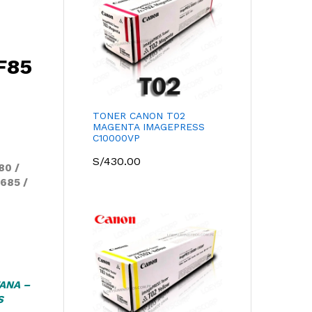
F85
TONER CANON T02
MAGENTA IMAGEPRESS
C10000VP
S/
430.00
80 /
F685 /
ANA –
S