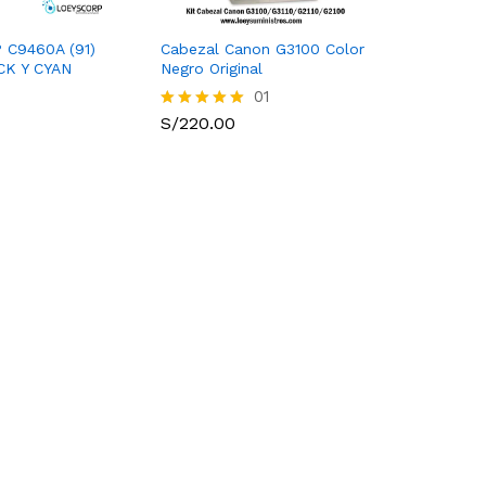
 C9460A (91)
Cabezal Canon G3100 Color
K Y CYAN
Negro Original
01
S/
220.00
Valorado
con
5.00
de 5