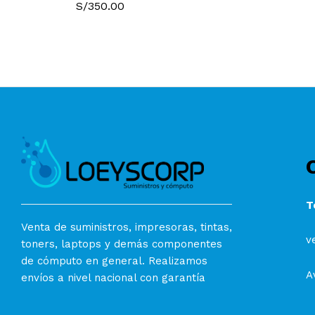
S/
350.00
T
Venta de suministros, impresoras, tintas,
v
toners, laptops y demás componentes
de cómputo en general. Realizamos
A
envíos a nivel nacional con garantía