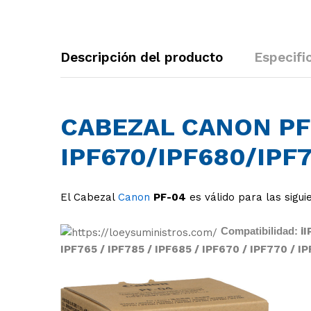
Descripción del producto
Especifi
CABEZAL CANON PF
IPF670/IPF680/IPF
El Cabezal
Canon
PF-04
es válido para las sigui
Compatibilidad:
i
IPF765 / IPF785 / IPF685 / IPF670 / IPF770 / I