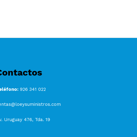
Contactos
eléfono:
926 341 022
entas@loeysuministros.com
v. Uruguay 476, Tda. 19