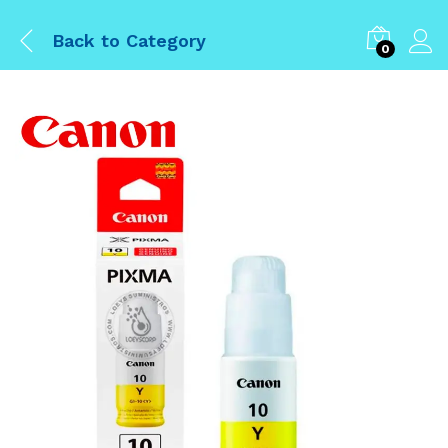
Back to
Category
0