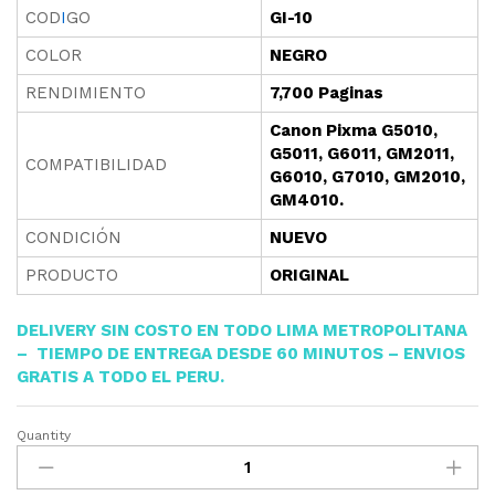
COD
I
GO
GI-10
COLOR
NEGRO
RENDIMIENTO
7,700 Paginas
Canon Pixma G5010,
G5011, G6011, GM2011,
COMPATIBILIDAD
G6010, G7010, GM2010,
GM4010.
CONDICIÓN
NUEVO
PRODUCTO
ORIGINAL
DELIVERY SIN COSTO EN TODO LIMA METROPOLITANA
– TIEMPO DE ENTREGA DESDE 60 MINUTOS – ENVIOS
GRATIS A TODO EL PE
RU.
Quantity
BOTELLA
TINTA
CANON