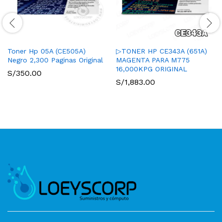
Toner Hp 05A (CE505A)
▷TONER HP CE343A (651A)
Negro 2,300 Paginas Original
MAGENTA PARA M775
16,000KPG ORIGINAL
S/
350.00
S/
1,883.00