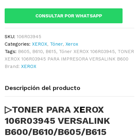
VERSALINK
B600/B610/B605/B615
CONSULTAR POR WHATSAPP
BLACK
quantity
SKU:
106R03945
Categories:
XEROX
,
Tóner
,
Xerox
Tags:
B605
,
B610
,
B615
,
Tóner XEROX 106R03945
,
TONER
XEROX 106R03945 PARA IMPRESORA VERSALINK B600
Brand:
XEROX
Descripción del producto
▷TONER PARA X
E
ROX
106R03945 VERSALINK
B600/B610/B605/B615