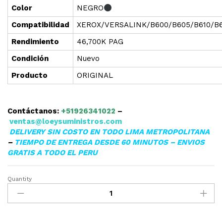
Color
NEGRO
Compatibilidad
XEROX/VERSALINK/B600/B605/B610/B6
Rendimiento
46,700K PAG
Condición
Nuevo
Producto
ORIGINAL
Contáctanos:
+51926341022
–
ventas@loeysuministros.com
DELIVERY SIN COSTO EN TODO LIMA METROPOLITANA
–
TIEMPO DE ENTREGA DESDE 60 MINUTOS – ENVIOS
GRATIS A TODO EL PERU
Quantity
▷TONER
PARA
XEROX
106R03945