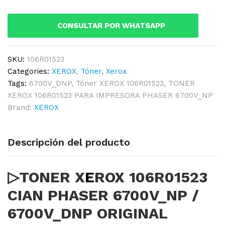
PHASER
6700V_NP
CONSULTAR POR WHATSAPP
/
6700V_DNP
ORIGINAL
SKU:
106R01523
quantity
Categories:
XEROX
,
Tóner
,
Xerox
Tags:
6700V_DNP
,
Tóner XEROX 106R01523
,
TONER
XEROX 106R01523 PARA IMPRESORA PHASER 6700V_NP
Brand:
XEROX
Descripción del producto
▷TONER X
E
ROX 106R01523
CIAN PHASER 6700V_NP /
6700V_DNP ORIGINAL