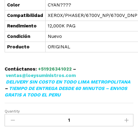
Color
CYAN????
Compatibilidad
XEROX/PHASER/6700V_NP/6700V_DNP
Rendimiento
12,000K PAG
Condición
Nuevo
Producto
ORIGINAL
Contáctanos:
+51926341022
–
ventas@loeysuministros.com
DELIVERY SIN COSTO EN TODO LIMA METROPOLITANA
–
TIEMPO DE ENTREGA DESDE 60 MINUTOS – ENVIOS
GRATIS A TODO EL PERU
Quantity
▷TONER
XEROX
106R01523
CIAN