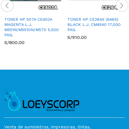
TONER HP 507A CE403A
TONER HP CE264X (646X)
MAGENTA L.J.
BLACK L.J. CM4540 17,000
M551N/M551DN/M570 5,500
PAG.
PAG.
S/
910.00
S/
800.00
Venta de suministros, impresoras, tintas,