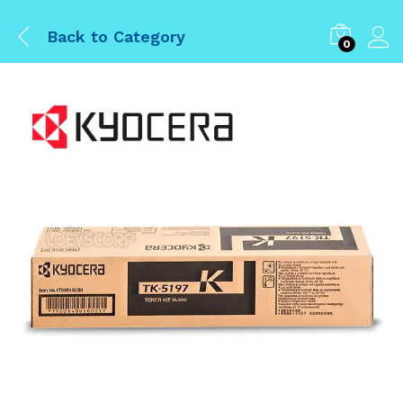
Back to
Category
0