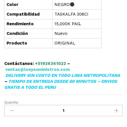
Color
NEGRO
Compatibilidad
TASKALFA 306CI
Rendimiento
15,000K PAG.
Condición
Nuevo
Producto
ORIGINAL
Contáctanos:
+51926341022
–
ventas@loeysuministros.com
DELIVERY SIN COSTO EN TODO LIMA METROPOLITANA
–
TIEMPO DE ENTREGA DESDE 60 MINUTOS – ENVIOS
GRATIS A TODO EL PERU
Quantity
▷TONER
KYOCERA
TK-
5197K