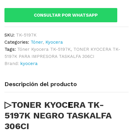
NEGRO
TASKALFA
CONSULTAR POR WHATSAPP
306CI
quantity
SKU:
TK-5197K
Categories:
Tóner
,
Kyocera
Tags:
Tóner Kyocera TK-5197K
,
TONER KYOCERA TK-
5197K PARA IMPRESORA TASKALFA 306CI
Brand:
kyocera
Descripción del producto
▷TONER KYOC
E
RA TK-
5197K NEGRO TASKALFA
306CI