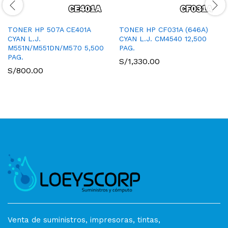
TONER HP 507A CE401A
TONER HP CF031A (646A)
CYAN L.J.
CYAN L.J. CM4540 12,500
M551N/M551DN/M570 5,500
PAG.
PAG.
S/
1,330.00
S/
800.00
Venta de suministros, impresoras, tintas,