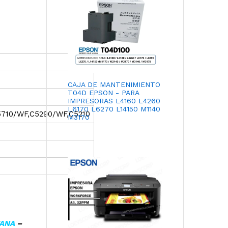
CAJA DE MANTENIMIENTO
T04D EPSON - PARA
IMPRESORAS L4160 L4260
L6170 L6270 L14150 M1140
710/WF,C5290/WF,
C5210
M3170
TANA
–