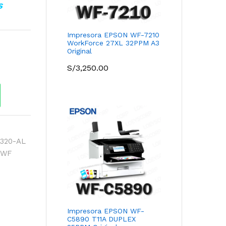
S
Impresora EPSON WF-7210
WorkForce 27XL 32PPM A3
Original
S/
3,250.00
320-AL
,
WF
Impresora EPSON WF-
C5890 T11A DUPLEX