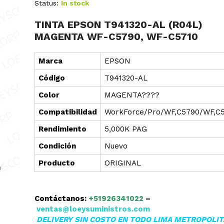
Status:
In stock
TINTA EPSON T941320-AL (R04L)
MAGENTA WF-C5790, WF-C5710
Marca
EPSON
Cód
i
go
T941320-AL
Color
MAGENTA????
Compatibilidad
WorkForce/Pro/WF,C5790/WF,C5
Rendimiento
5,000K PAG
Condición
Nuevo
Producto
ORIGINAL
Contáctanos:
+51926341022
–
ventas@loeysuministros.com
DELIVERY SIN COSTO EN TODO LIMA METROPOLI