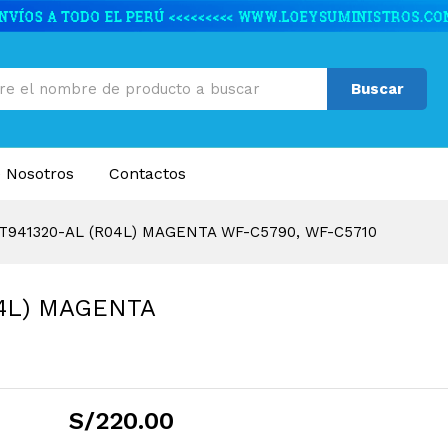
R04L) MAGENTA WF-C5790, WF-C5710
caciones
Valoraciones (0)
Buscar
 Nosotros
Contactos
T941320-AL (R04L) MAGENTA WF-C5790, WF-C5710
04L) MAGENTA
S/
220.00