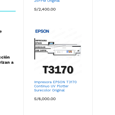
25PPM Original
S/
2,400.00
,
cción
rizan a
Impresora EPSON T3170
Continuo UV Plotter
Surecolor Original
S/
6,000.00