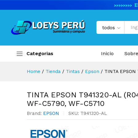
TINTA EPSON T941320-AL (
Descripción del producto
Especifi
todos
Categorias
Inicio
Sobre
Home
/
Tienda
/
Tintas
/
Epson
/
TINTA EPSON 
TINTA EPSON T941320-AL (R
WF-C5790, WF-C5710
Brand:
EPSON
SKU:
T941320-AL