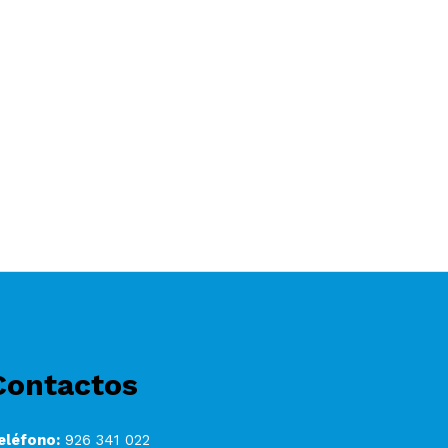
Contactos
eléfono:
926 341 022