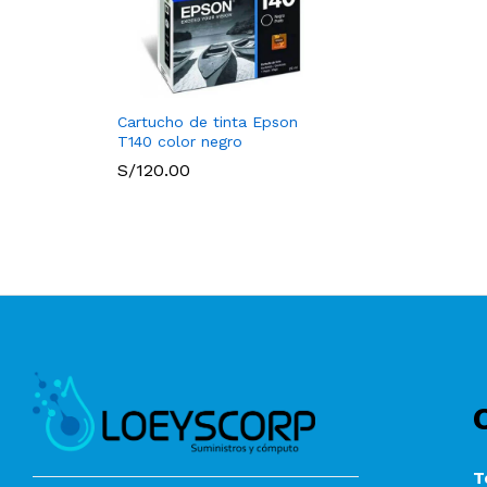
Cartucho de tinta Epson
T140 color negro
S/
120.00
T