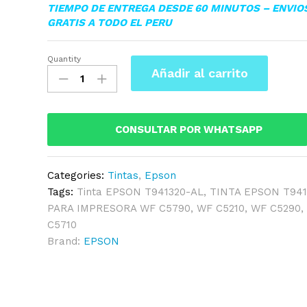
TIEMPO DE ENTREGA DESDE 60 MINUTOS – ENVIO
GRATIS A TODO EL PERU
Quantity
TINTA
Añadir al carrito
EPSON
T941320-
AL
(R04L)
CONSULTAR POR WHATSAPP
MAGENTA
WF-
Categories:
Tintas
,
Epson
C5790,
Tags:
Tinta EPSON T941320-AL
,
TINTA EPSON T941
WF-
PARA IMPRESORA WF C5790
,
WF C5210
,
WF C5290
C5710
C5710
quantity
Brand:
EPSON