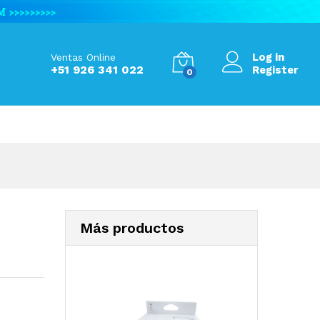
S/
220.00
Add to Cart
Log in
Ventas Online
+51 926 341 022
Register
0
Más productos