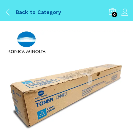
Back to
Category
0