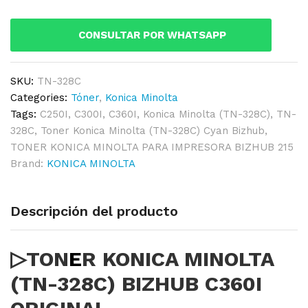
328C)
BIZHUB
CONSULTAR POR WHATSAPP
C360I
ORIGINAL
quantity
SKU:
TN-328C
Categories:
Tóner
,
Konica Minolta
Tags:
C250I
,
C300I
,
C360I
,
Konica Minolta (TN-328C)
,
TN-
328C
,
Toner Konica Minolta (TN-328C) Cyan Bizhub
,
TONER KONICA MINOLTA PARA IMPRESORA BIZHUB 215
Brand:
KONICA MINOLTA
Descripción del producto
▷TON
E
R KONICA MINOLTA
(TN-328C) BIZHUB C360I