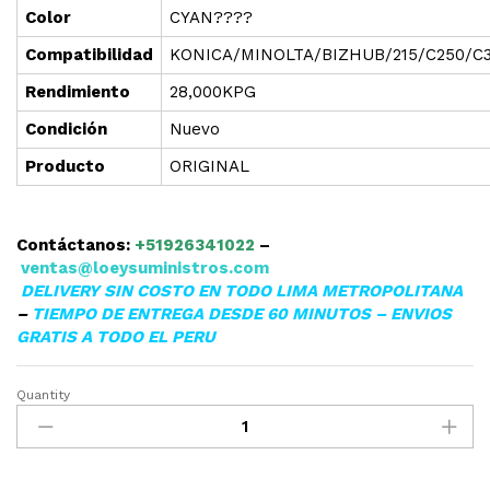
Color
CYAN????
Compatibilidad
KONICA/MINOLTA/BIZHUB/215/C250/C30
Rendimiento
28,000KPG
Condición
Nuevo
Producto
ORIGINAL
Contáctanos:
+51926341022
–
ventas@loeysuministros.com
DELIVERY SIN COSTO EN TODO LIMA METROPOLITANA
–
TIEMPO DE ENTREGA DESDE 60 MINUTOS – ENVIOS
GRATIS A TODO EL PERU
Quantity
▷TONER
KONICA
MINOLTA
(TN-