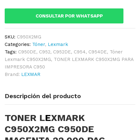
MAGENTA
22,000
CONSULTAR POR WHATSAPP
PAG.
quantity
SKU:
C950X2MG
Categories:
Tóner
,
Lexmark
Tags:
C950DE
,
C952
,
C952DE
,
C954
,
C954DE
,
Tóner
Lexmark C950X2MG
,
TONER LEXMARK C950X2MG PARA
IMPRESORA C950
Brand:
LEXMAR
Descripción del producto
TONER L
E
XMARK
C950X2MG C950DE