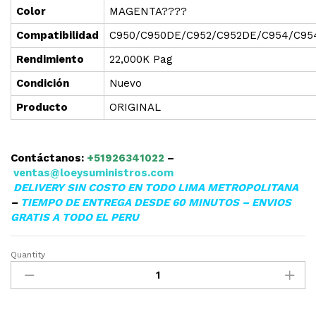
Color
MAGENTA????
Compatibilidad
C950/C950DE/C952/C952DE/C954/C95
Rendimiento
22,000K Pag
Condición
Nuevo
Producto
ORIGINAL
Contáctanos:
+51926341022
–
ventas@loeysuministros.com
DELIVERY SIN COSTO EN TODO LIMA METROPOLITANA
–
TIEMPO DE ENTREGA DESDE 60 MINUTOS – ENVIOS
GRATIS A TODO EL PERU
Quantity
TONER
LEXMARK
C950X2MG
C950DE