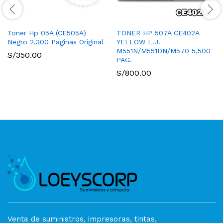
Toner Hp 05A (CE505A)
TONER HP 507A CE402A
Negro 2,300 Paginas Original
YELLOW L.J.
M551N/M551DN/M570 5,500
S/
350.00
PAG.
S/
800.00
Venta de suministros, impresoras, tintas,