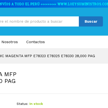
 MFP E78323 E78325 E78330 28,000 PAG
caciones
Valoraciones (0)
Buscar
 Nosotros
Contactos
C MAGENTA MFP E78323 E78325 E78330 28,000 PAG
A MFP
0 PAG
Status:
In stock