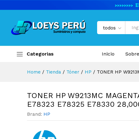
TONER HP W9213MC MAGENTA
Descripción del producto
Especifi
todos
Categorias
Inicio
Sobre
Home
/
Tienda
/
Tóner
/
HP
/
TONER HP W9213M
TONER HP W9213MC MAGENT
E78323 E78325 E78330 28,00
Brand:
HP