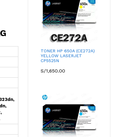
AG
TONER HP 650A (CE272A)
YELLOW LASERJET
CP5525N
S/
1,650.00
323dn,
dn,
,
.