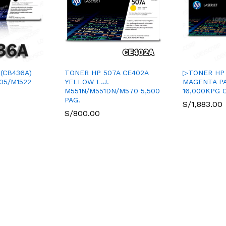
(CB436A)
TONER HP 507A CE402A
▷TONER HP 
05/M1522
YELLOW L.J.
MAGENTA P
M551N/M551DN/M570 5,500
16,000KPG 
PAG.
S/
1,883.00
S/
800.00