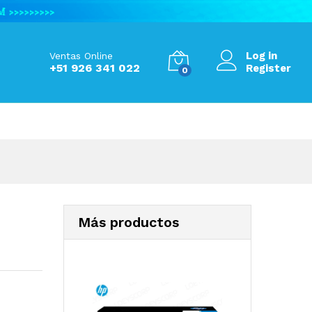
Add to Cart
Log in
Ventas Online
+51 926 341 022
Register
0
Más productos