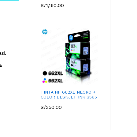
S/
1,160.00
ad.
a
TINTA HP 662XL NEGRO +
COLOR DESKJET INK 3565
S/
250.00