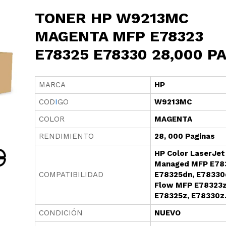
TONER HP W9213MC
MAGENTA MFP E78323
E78325 E78330 28,000 P
MARCA
HP
COD
I
GO
W9213MC
COLOR
MAGENTA
RENDIMIENTO
28, 000 Paginas
HP Color LaserJet
Managed MFP E78
COMPATIBILIDAD
E78325dn, E78330
Flow MFP E78323z
E78325z, E78330z
CONDICIÓN
NUEVO