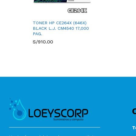
TONER HP CE264X (646X)
BLACK L.J. CM4540 17,000
PAG.
S/
910.00
T