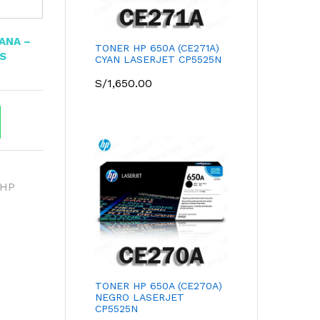
TANA –
TONER HP 650A (CE271A)
OS
CYAN LASERJET CP5525N
S/
1,650.00
 HP
TONER HP 650A (CE270A)
NEGRO LASERJET
CP5525N