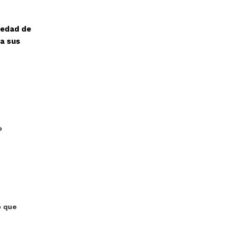
iedad de
ra sus
o
o que