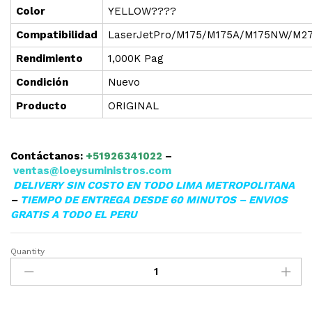
Color
YELLOW????
Compatibilidad
LaserJetPro/M175/M175A/M175NW/M2
Rendimiento
1,000K Pag
Condición
Nuevo
Producto
ORIGINAL
Contáctanos:
+51926341022
–
ventas@loeysuministros.com
DELIVERY SIN COSTO EN TODO LIMA METROPOLITANA
–
TIEMPO DE ENTREGA DESDE 60 MINUTOS – ENVIOS
GRATIS A TODO EL PERU
Quantity
TONER
HP
CE312A
(126A)