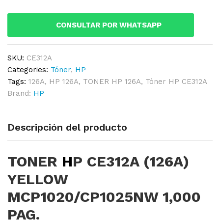
YELLOW
MCP1020/CP1025NW
CONSULTAR POR WHATSAPP
1,000
PAG.
quantity
SKU:
CE312A
Categories:
Tóner
,
HP
Tags:
126A
,
HP 126A
,
TONER HP 126A
,
Tóner HP CE312A
Brand:
HP
Descripción del producto
TONER
H
P CE312A (126A)
YELLOW
MCP1020/CP1025NW 1,000
PAG.