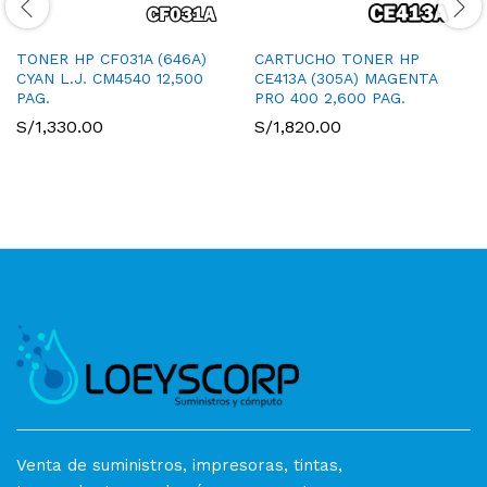
TONER HP CF031A (646A)
CARTUCHO TONER HP
CYAN L.J. CM4540 12,500
CE413A (305A) MAGENTA
PAG.
PRO 400 2,600 PAG.
S/
1,330.00
S/
1,820.00
Venta de suministros, impresoras, tintas,