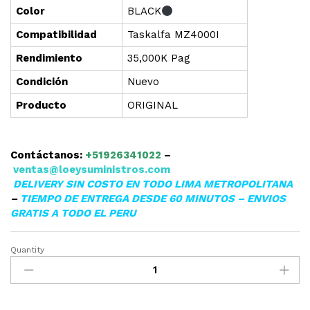
Color
BLACK
Compatibilidad
Taskalfa MZ4000I
Rendimiento
35,000K Pag
Condición
Nuevo
Producto
ORIGINAL
Contáctanos:
+51926341022
–
ventas@loeysuministros.com
DELIVERY SIN COSTO EN TODO LIMA METROPOLITANA
–
TIEMPO DE ENTREGA DESDE 60 MINUTOS – ENVIOS
GRATIS A TODO EL PERU
Quantity
TONER
PARA
KYOCERA
TASKALFA