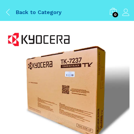
Back to
Category
0