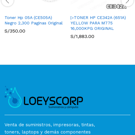
Toner Hp 05A (CE505A)
▷TONER HP CE342A (651A)
Negro 2,300 Paginas Original
YELLOW PARA M775
16,000KPG ORIGINAL
S/
350.00
S/
1,883.00
Venta de suministros, impresoras, tintas,
toners, laptops y demás componentes