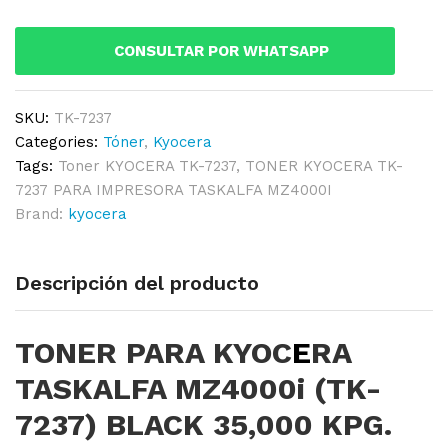
MZ4000i
(TK-
CONSULTAR POR WHATSAPP
7237)
BLACK
35,000
SKU:
TK-7237
KPG.
Categories:
Tóner
,
Kyocera
quantity
Tags:
Toner KYOCERA TK-7237
,
TONER KYOCERA TK-
7237 PARA IMPRESORA TASKALFA MZ4000I
Brand:
kyocera
Descripción del producto
TONER PARA KYOC
E
RA
TASKALFA MZ4000i (TK-
7237) BLACK 35,000 KPG.