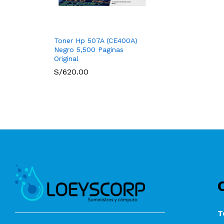
Toner Hp 507A (CE400A)
Negro 5,500 Paginas
Original
S/
620.00
T