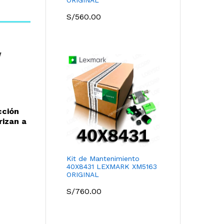
S/
560.00
W
cción
rizan a
Kit de Mantenimiento
40X8431 LEXMARK XM5163
ORIGINAL
S/
760.00