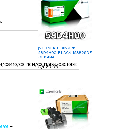
.
▷TONER LEXMARK
58D4H00 BLACK MS826DE
ORIGINAL
0N/CS410/CS410N/CS410DN/CS510DE
S/
860.00
TANA
–