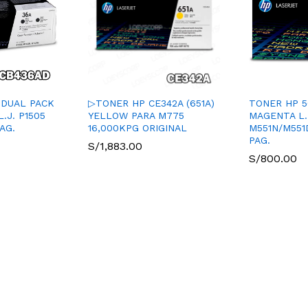
 DUAL PACK
▷TONER HP CE342A (651A)
TONER HP 5
.J. P1505
YELLOW PARA M775
MAGENTA L.
AG.
16,000KPG ORIGINAL
M551N/M551
PAG.
S/
1,883.00
S/
800.00