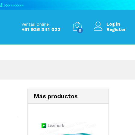
S/
545.00
Add to Cart
Log in
Ventas Online
+51 926 341 022
Register
0
Más productos