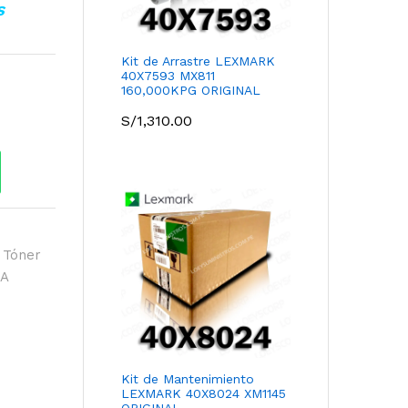
S
Kit de Arrastre LEXMARK
40X7593 MX811
160,000KPG ORIGINAL
S/
1,310.00
,
Tóner
A
Kit de Mantenimiento
LEXMARK 40X8024 XM1145
ORIGINAL