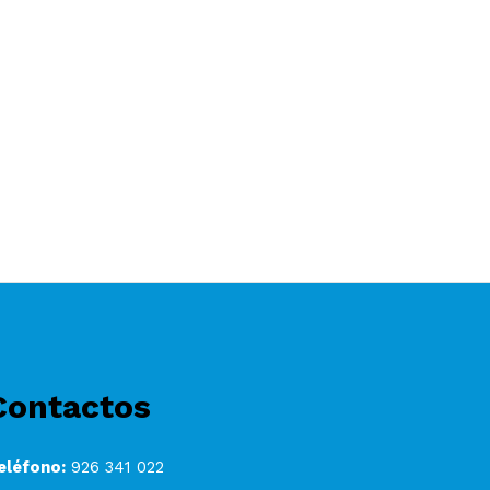
Contactos
eléfono:
926 341 022