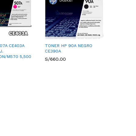
07A CE403A
TONER HP 90A NEGRO
J.
CE390A
DN/M570 5,500
S/
660.00