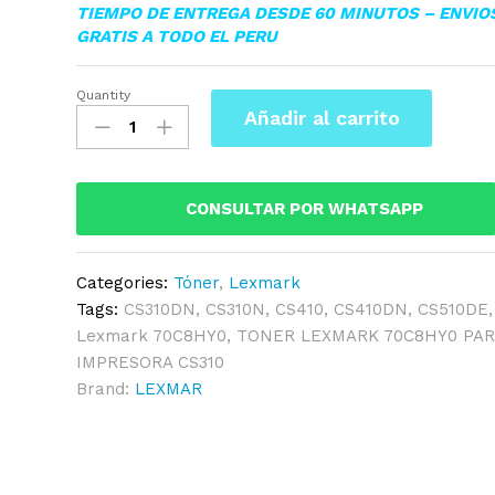
TIEMPO DE ENTREGA DESDE 60 MINUTOS – ENVIO
GRATIS A TODO EL PERU
Quantity
TONER
Añadir al carrito
LEXMARK
70C8HY0
CS510DE/CS310DN
YELLOW
CONSULTAR POR WHATSAPP
3,000
PAG.
Categories:
Tóner
,
Lexmark
quantity
Tags:
CS310DN
,
CS310N
,
CS410
,
CS410DN
,
CS510DE
Lexmark 70C8HY0
,
TONER LEXMARK 70C8HY0 PAR
IMPRESORA CS310
Brand:
LEXMAR