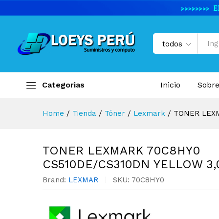
TONER LEXMARK 70C8HY0 CS
Descripción del producto
Especifi
todos
Categorias
Inicio
Sobre
Home
/
Tienda
/
Tóner
/
Lexmark
/
TONER LEXM
TONER LEXMARK 70C8HY0
CS510DE/CS310DN YELLOW 3,
Brand:
LEXMAR
SKU:
70C8HY0