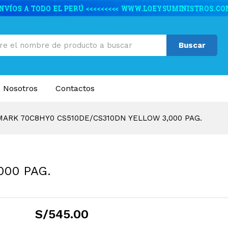
510DE/CS310DN YELLOW 3,000 PAG.
caciones
Valoraciones (0)
Buscar
 Nosotros
Contactos
ARK 70C8HY0 CS510DE/CS310DN YELLOW 3,000 PAG.
000 PAG.
S/
545.00