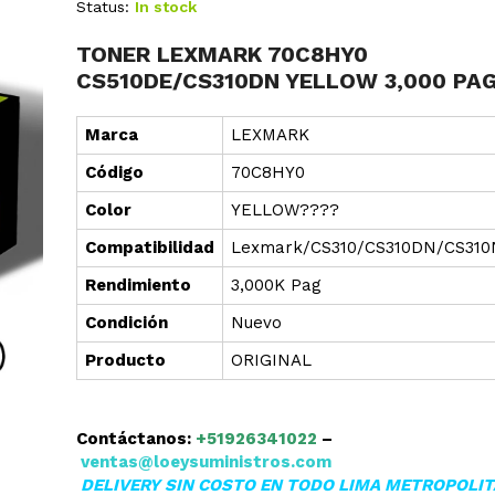
Status:
In stock
TONER LEXMARK 70C8HY0
CS510DE/CS310DN YELLOW 3,000 PAG
Marca
LEXMARK
Cód
i
go
70C8HY0
Color
YELLOW????
Compatibilidad
Lexmark/CS310/CS310DN/CS31
Rendimiento
3,000K Pag
Condición
Nuevo
Producto
ORIGINAL
Contáctanos:
+51926341022
–
ventas@loeysuministros.com
DELIVERY SIN COSTO EN TODO LIMA METROPOLI