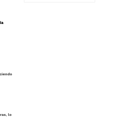
ia
uciendo
as, lo